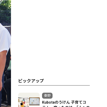
ピックアップ
秦野
Kubotaのうけん 子育てコ