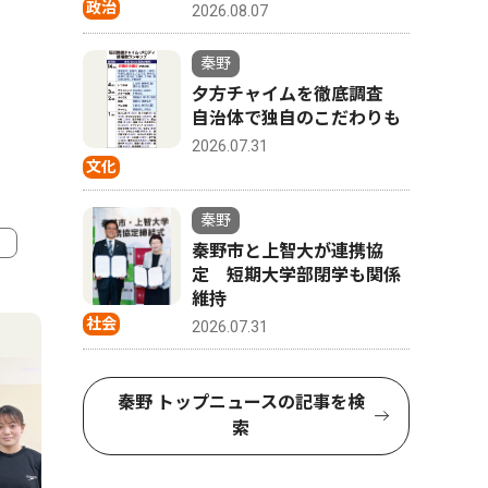
政治
2026.08.07
秦野
夕方チャイムを徹底調査
自治体で独自のこだわりも
2026.07.31
文化
秦野
秦野市と上智大が連携協
定 短期大学部閉学も関係
4
5
維持
社会
2026.07.31
秦野 トップニュースの記事を検
索