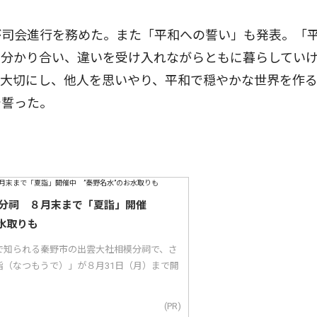
司会進行を務めた。また「平和への誓い」も発表。「
で分かり合い、違いを受け入れながらともに暮らしてい
を大切にし、他人を思いやり、平和で穏やかな世界を作
で誓った。
分祠 ８月末まで「夏詣」開催
水取りも
で知られる秦野市の出雲大社相模分祠で、さ
詣（なつもうで）」が８月31日（月）まで開
(PR)