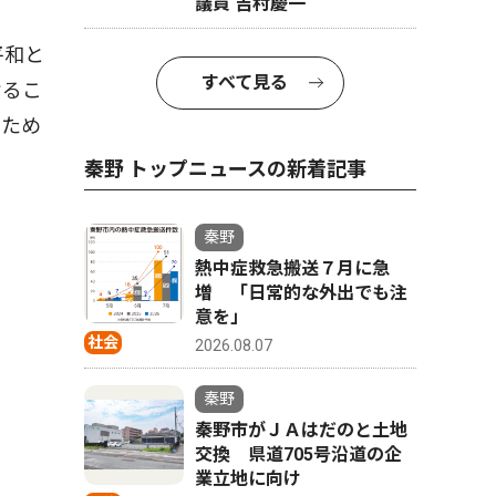
議員 吉村慶一
平和と
すべて見る
けるこ
るため
秦野 トップニュースの新着記事
秦野
熱中症救急搬送７月に急
増 「日常的な外出でも注
意を」
社会
2026.08.07
秦野
秦野市がＪＡはだのと土地
交換 県道705号沿道の企
業立地に向け