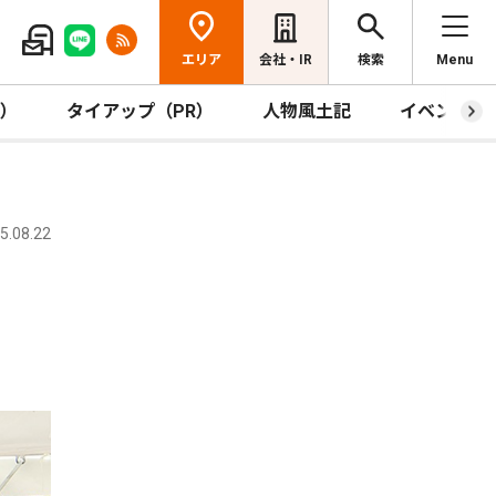
エリア
会社・IR
検索
Menu
R）
タイアップ（PR）
人物風土記
イベント
.08.22