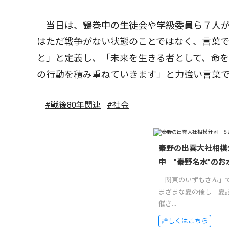
当日は、鶴巻中の生徒会や学級委員ら７人が
はただ戦争がない状態のことではなく、言葉
と」と定義し、「未来を生きる者として、命
の行動を積み重ねていきます」と力強い言葉
#戦後80年関連
#社会
秦野の出雲大社相模
中 ”秦野名水”のお
「関東のいずもさん」
まざまな夏の催し「夏
催さ...
詳しくはこちら