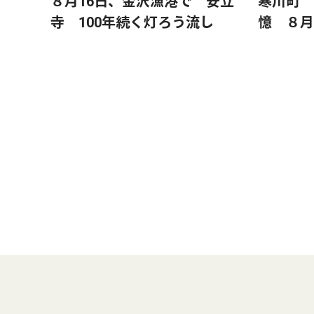
８月16日、金沢漁港で 安立
寒川町 
寺 100年続く灯ろう流し
憶 ８月