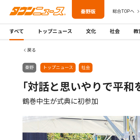
秦野版
総合TOPへ
すべて
トップニュース
文化
社会
教
戻る
秦野
トップニュース
社会
｢対話と思いやりで平和
鶴巻中生が式典に初参加