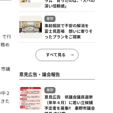
ラム 育ったのは、｢人への
深い信頼感｣
秦野
事前相談で不安の解消を
富士見斎場 想いに寄りそ
）で行
ったプランをご提案
も務め
すべて見る
、市議
意見広告・議会報告
秦野
巻中２
意見広告 県議会議員選挙
できた
（来年４月）に若い立候補
予定者を募集‼ 秦野市議会