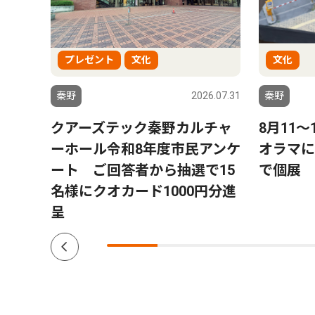
プレゼント
文化
文化
6.08.01
秦野
2026.07.31
秦野
ー」
クアーズテック秦野カルチャ
8月11
トにパ
ーホール令和8年度市民アンケ
オラマに
プ数
ート ご回答者から抽選で15
で個展
名様にクオカード1000円分進
呈