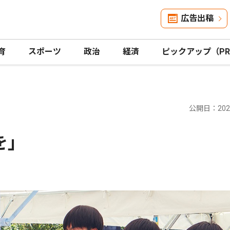
広告出稿
育
スポーツ
政治
経済
ピックアップ（P
公開日：2025
を｣