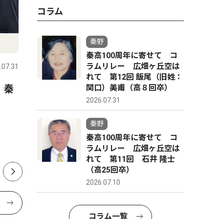
コラム
スポーツ
文化
秦野
秦高100周年に寄せて コ
ラムリレー 広畑ヶ丘空は
.07.31
秦野
2026.07.31
秦野
れて 第12回 飯尾（旧姓：
 秦
延長戦制しコメッツ優勝 な
秦野市戸
関口）美甫（高８回卒）
2026.07.31
かしん旗争奪野球大会
さんが、
経験生か
秦野
ク「The 
秦高100周年に寄せて コ
版
ラムリレー 広畑ヶ丘空は
れて 第11回 石井 隆士
（高25回卒）
2026.07.10
コラム一覧