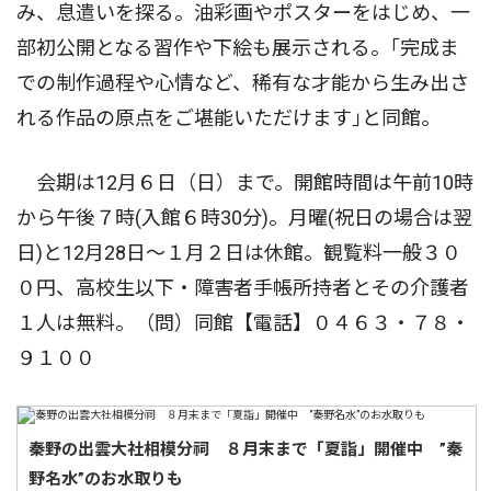
み、息遣いを探る。油彩画やポスターをはじめ、一
部初公開となる習作や下絵も展示される。｢完成ま
での制作過程や心情など、稀有な才能から生み出さ
れる作品の原点をご堪能いただけます｣と同館。
会期は12月６日（日）まで。開館時間は午前10時
から午後７時(入館６時30分)。月曜(祝日の場合は翌
日)と12月28日〜１月２日は休館。観覧料一般３０
０円、高校生以下・障害者手帳所持者とその介護者
１人は無料。（問）同館【電話】０４６３・７８・
９１００
秦野の出雲大社相模分祠 ８月末まで「夏詣」開催中 ”秦
野名水”のお水取りも