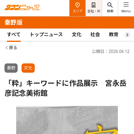
エリア
会社・IR
検索
Menu
秦野版
すべて
トップニュース
文化
社会
教育
ス
戻る
公開日：2026.06.12
秦野
文化
「粋」キーワードに作品展示 宮永岳
彦記念美術館