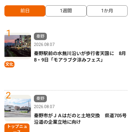
前日
1週間
1か月
1
秦野
2026.08.07
秦野駅前の水無川沿いが歩行者天国に 8月
8・9日「モアラブ夕涼みフェス」
文化
2
秦野
2026.08.07
秦野市がＪＡはだのと土地交換 県道705号
沿道の企業立地に向け
トップニュ