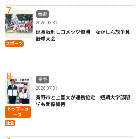
7
秦野
2026.07.31
延長戦制しコメッツ優勝 なかしん旗争奪
野球大会
スポーツ
8
秦野
2026.07.31
秦野市と上智大が連携協定 短期大学部閉
学も関係維持
トップニュ
ース
社会