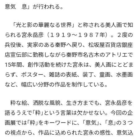
意気 息」が行われる。
「光と影の華麗なる世界」と称される美人画で知
られる宮永岳彦（１９１９〜１９８７年）。２度の
兵役後、実家のある秦野へ戻り、松坂屋百貨店銀座
店宣伝部に勤務しながら秦野市名古木のアトリエで
15年間、創作活動を続けた宮永は、美人画にとどま
らず、ポスター、雑誌の表紙、装丁、童画、水墨画
など、幅広い分野の作品を制作している。
粋な絵、洒脱な風貌、生き方までも、宮永岳彦を
語るうえで｢粋｣という言葉は欠かせない。今回の企
画展では｢粋｣をキーワードに、｢意気｣、｢息｣の３つ
の視点から、作品に込められた宮永の感性、意気込