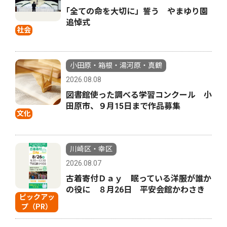
｢全ての命を大切に」誓う やまゆり園
追悼式
社会
小田原・箱根・湯河原・真鶴
2026.08.08
図書館使った調べる学習コンクール 小
田原市、９月15日まで作品募集
文化
川崎区・幸区
2026.08.07
古着寄付Ｄａｙ 眠っている洋服が誰か
の役に ８月26日 平安会館かわさき
ピックアッ
プ（PR）