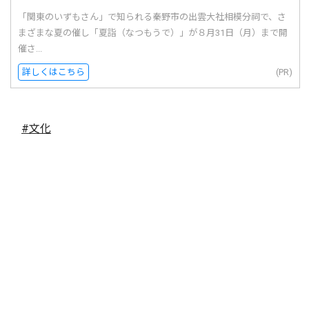
「関東のいずもさん」で知られる秦野市の出雲大社相模分祠で、さ
まざまな夏の催し「夏詣（なつもうで）」が８月31日（月）まで開
催さ...
詳しくはこちら
(PR)
#文化