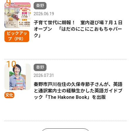
9
秦野
2026.06.19
子育て世代に朗報！ 室内遊び場７月１日
オープン 「はだのにこにこおもちゃパー
ピックアッ
ク」
プ（PR）
10
秦野
2026.07.31
秦野市戸川在住の久保寺節子さんが、英語
と通訳案内士の経験生かした英語ガイドブ
文化
ック「The Hakone Book」を出版