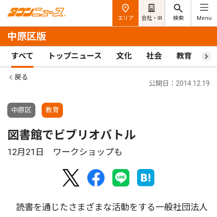
エリア
会社・IR
検索
Menu
中原区版
すべて
トップニュース
文化
社会
教育
ス
戻る
公開日：2014.12.19
中原区
教育
図書館でビブリオバトル
12月21日 ワークショップも
読書を通じたさまざまな活動をする一般社団法人