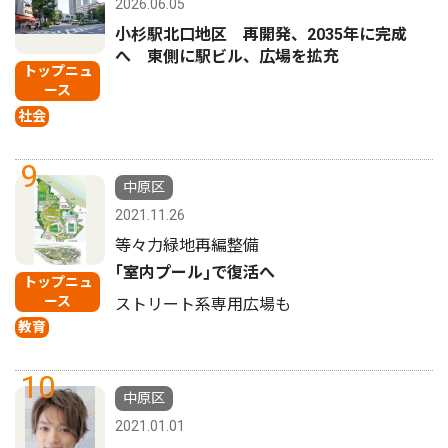
2026.06.05
小杉駅北口地区 再開発、2035年に完成
へ 東側に駅ビル、広場を拡充
トップニュ
ース
社会
9
中原区
2021.11.26
等々力緑地再編整備
｢室内プール｣で復活へ
トップニュ
ース
ストリート系専用広場も
教育
10
中原区
2021.01.01