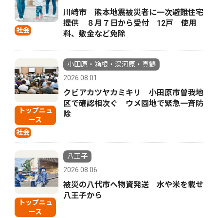
川崎市 熊本地震被災者に一次避難住宅
提供 ８月７日から受付 12戸 使用
社会
料、敷金など免除
小田原・箱根・湯河原・真鶴
2026.08.01
クビアカツヤカミキリ 小田原市曽我地
区で確認相次ぐ ウメ園地で緊急一斉防
トップニュ
除
ース
社会
八王子
2026.08.06
被災の八代市へ物資発送 水や米を載せ
八王子から
トップニュ
ース