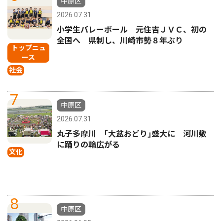
中原区
2026.07.31
小学生バレーボール 元住吉ＪＶＣ、初の
全国へ 県制し、川崎市勢８年ぶり
トップニュ
ース
社会
7
中原区
2026.07.31
丸子多摩川 ｢大盆おどり｣盛大に 河川敷
に踊りの輪広がる
文化
8
中原区