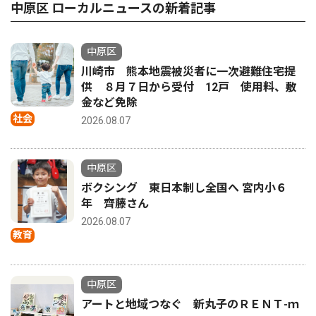
中原区 ローカルニュースの新着記事
中原区
川崎市 熊本地震被災者に一次避難住宅提
供 ８月７日から受付 12戸 使用料、敷
金など免除
社会
2026.08.07
中原区
ボクシング 東日本制し全国へ 宮内小６
年 齊藤さん
2026.08.07
教育
中原区
アートと地域つなぐ 新丸子のＲＥＮＴ-ｍ