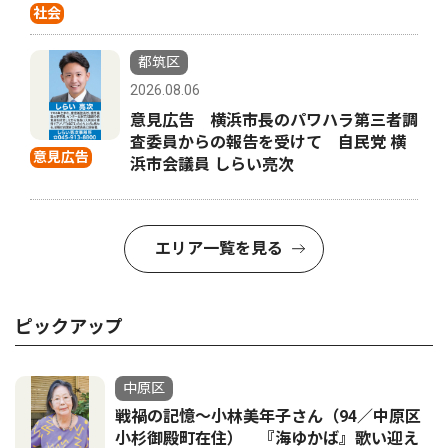
社会
都筑区
2026.08.06
意見広告 横浜市長のパワハラ第三者調
査委員からの報告を受けて 自民党 横
意見広告
浜市会議員 しらい亮次
エリア一覧を見る
ピックアップ
中原区
戦禍の記憶〜小林美年子さん（94／中原区
小杉御殿町在住） 『海ゆかば』歌い迎え