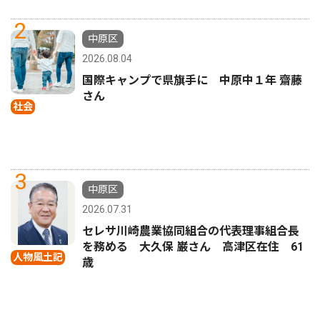
2
中原区
2026.08.04
国際キャンプで県旗手に 中原中１年 齋藤
さん
社会
3
中原区
2026.07.31
セレサ川崎農業協同組合の代表理事組合長
を務める 大久保 巌さん 高津区在住 61
人物風土記
歳