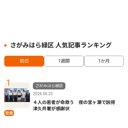
さがみはら緑区 人気記事ランキング
前日
1週間
1か月
1
さがみはら緑区
2026.06.25
４人の若者が命救う 夜の宮ヶ瀬で説得
津久井署が感謝状
社会