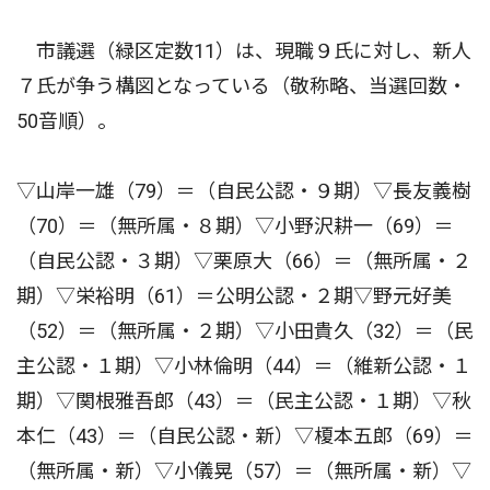
市議選（緑区定数11）は、現職９氏に対し、新人
７氏が争う構図となっている（敬称略、当選回数・
50音順）。
▽山岸一雄（79）＝（自民公認・９期）▽長友義樹
（70）＝（無所属・８期）▽小野沢耕一（69）＝
（自民公認・３期）▽栗原大（66）＝（無所属・２
期）▽栄裕明（61）＝公明公認・２期▽野元好美
（52）＝（無所属・２期）▽小田貴久（32）＝（民
主公認・１期）▽小林倫明（44）＝（維新公認・１
期）▽関根雅吾郎（43）＝（民主公認・１期）▽秋
本仁（43）＝（自民公認・新）▽榎本五郎（69）＝
（無所属・新）▽小儀晃（57）＝（無所属・新）▽