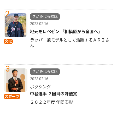
2
さがみはら緑区
2023.02.16
地元をレペゼン 「相模原から全国へ」
ラッパー兼モデルとして活躍するＡＲＩさ
文化
ん
3
さがみはら緑区
2023.02.16
ボクシング
中谷選手 ２回目の殊勲賞
スポーツ
２０２２年度 年間表彰