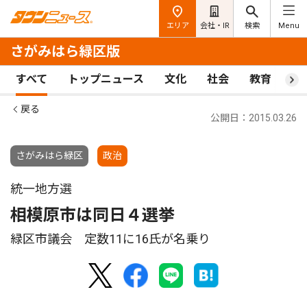
エリア
会社・IR
検索
Menu
さがみはら緑区版
すべて
トップニュース
文化
社会
教育
ス
戻る
公開日：2015.03.26
さがみはら緑区
政治
統一地方選
相模原市は同日４選挙
緑区市議会 定数11に16氏が名乗り