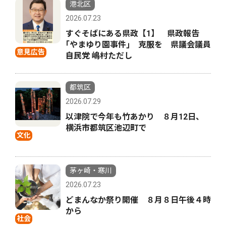
港北区
2026.07.23
すぐそばにある県政【1】 県政報告
｢やまゆり園事件｣ 克服を 県議会議員
意見広告
自民党 嶋村ただし
都筑区
2026.07.29
以津院で今年も竹あかり ８月12日、
横浜市都筑区池辺町で
文化
茅ヶ崎・寒川
2026.07.23
どまんなか祭り開催 ８月８日午後４時
から
社会