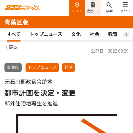
エリア
会社・IR
検索
Menu
青葉区版
すべて
トップニュース
文化
社会
教育
ス
戻る
公開日：2022.09.29
青葉区
トップニュース
経済
元石川郵政宿舎跡地
都市計画を決定・変更
郊外住宅地再生を推進