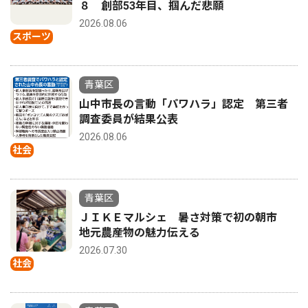
８ 創部53年目、掴んだ悲願
2026.08.06
スポーツ
青葉区
山中市長の言動「パワハラ」認定 第三者
調査委員が結果公表
2026.08.06
社会
青葉区
ＪＩＫＥマルシェ 暑さ対策で初の朝市
地元農産物の魅力伝える
2026.07.30
社会