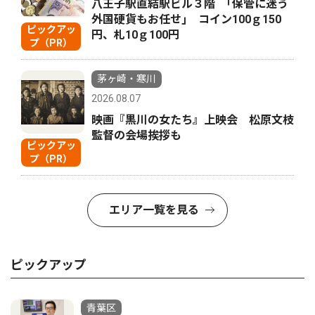
八王子駅直結駅ビル３階 ｢保管に迷う
外国硬貨もお任せ｣ コイン100ｇ150
ピックアッ
円、札10ｇ100円
プ（PR）
茅ヶ崎・寒川
2026.08.07
映画『黒川の女たち』上映会 松原文枝
監督の会場挨拶も
ピックアッ
プ（PR）
エリア一覧を見る
ピックアップ
青葉区