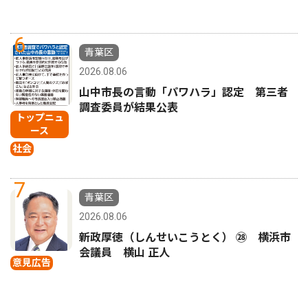
6
青葉区
2026.08.06
山中市長の言動「パワハラ」認定 第三者
調査委員が結果公表
トップニュ
ース
社会
7
青葉区
2026.08.06
新政厚徳（しんせいこうとく） ㉘ 横浜市
会議員 横山 正人
意見広告