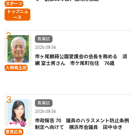
スポーツ
トップニュ
ース
2
青葉区
2026.08.06
市ヶ尾鶴蒔公園愛護会の会長を務める 須
網 冨士男さん 市ケ尾町在住 76歳
人物風土記
3
青葉区
2026.08.06
市政報告 70 議員のハラスメント防止条例
制定へ向けて 横浜市会議員 田中ゆき
意見広告