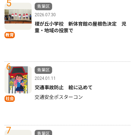
5
青葉区
2026.07.30
榎が丘小学校 新体育館の屋根色決定 児
童・地域の投票で
教育
6
青葉区
2024.01.11
交通事故防止 絵に込めて
交通安全ポスターコン
社会
7
青葉区