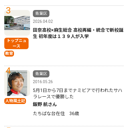
3
青葉区
2026.04.02
田奈高校×麻生総合 高校再編・統合で新校誕
生 初年度は１３９人が入学
トップニュ
ース
教育
4
青葉区
2016.05.26
5月1日から7日までナミビアで行われたサハ
ラレースで優勝した
人物風土記
飯野 航さん
たちばな台在住 36歳