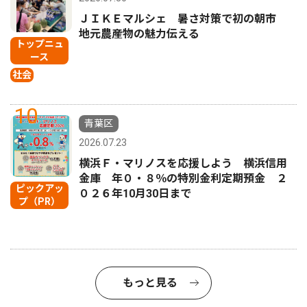
ＪＩＫＥマルシェ 暑さ対策で初の朝市
地元農産物の魅力伝える
トップニュ
ース
社会
10
青葉区
2026.07.23
横浜Ｆ・マリノスを応援しよう 横浜信用
金庫 年０・８％の特別金利定期預金 ２
ピックアッ
０２６年10月30日まで
プ（PR）
もっと見る