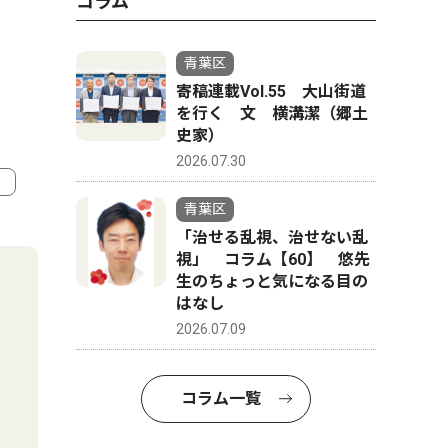
コラム
青葉区
寄稿連載Vol.55 大山街道
を行く 文 横溝潔（郷土
史家）
2026.07.30
青葉区
4
5
「治せる乱視、治せない乱
視」 コラム【60】 悠先
生のちょっと気になる目の
はなし
2026.07.09
コラム一覧