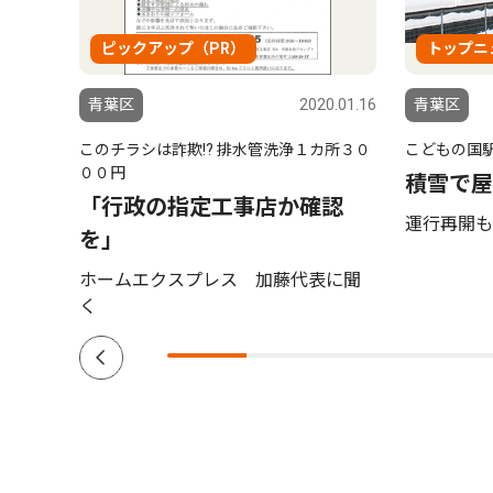
ピックアップ（PR）
トップニ
6.07.30
青葉区
2020.01.16
青葉区
このチラシは詐欺!? 排水管洗浄１カ所３０
こどもの国
の屋
００円
積雪で屋
投票
「行政の指定工事店か確認
運行再開も
を」
ホームエクスプレス 加藤代表に聞
く