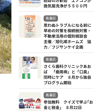
回目の方歓迎 エアコンか
換気扇洗浄が５５００円
青葉区
思わぬトラブルになる前に
早めの対策を相続税対策・
不動産活用の個別相談会
主催／旭化成ホームズ 協
力／フジサンケイ企画
青葉区
さくら歯科クリニックあお
ば 「歯周病」と「口臭」
同時にケア ８月から独自
プログラム開始
青葉区
参加無料 クイズで学ぶ｢お
金と税金｣ ８月22日