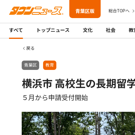
青葉区版
総合TOPへ
すべて
トップニュース
文化
社会
教
戻る
青葉区
教育
横浜市 高校生の長期留学
５月から申請受付開始