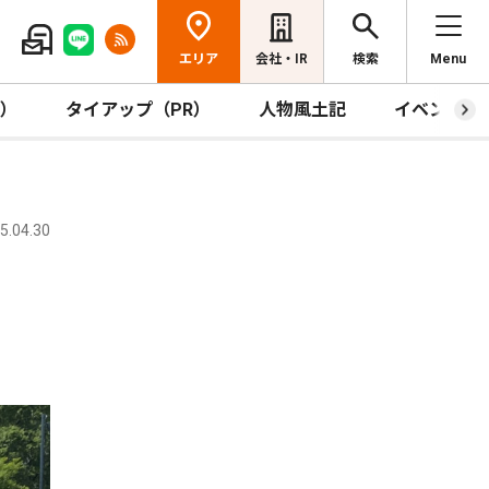
エリア
会社・IR
検索
Menu
R）
タイアップ（PR）
人物風土記
イベント
.04.30