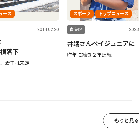
ュース
スポーツ
トップニュース
2014.02.20
青葉区
2023
駅
井端さんベイジュニアに
根落下
昨年に続き２年連続
、着工は未定
もっと見る