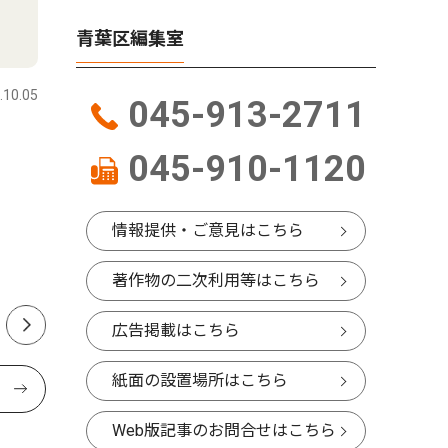
青葉区編集室
社会
トップニ
.10.05
青葉区
2026.08.01
青葉区
045-913-2711
山中市長、パワハラ認定受け
田奈高校
045-910-1120
告発職員に直接謝罪 「初め
編・統合
て人権の意味を理解できた」
１３９人
情報提供・ご意見はこちら
著作物の二次利用等はこちら
広告掲載はこちら
紙面の設置場所はこちら
Web版記事のお問合せはこちら