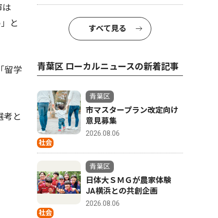
市は
め」と
すべて見る
青葉区 ローカルニュースの新着記事
「留学
青葉区
市マスタープラン改定向け
選考と
意見募集
2026.08.06
社会
青葉区
日体大ＳＭＧが農家体験
JA横浜との共創企画
2026.08.06
社会