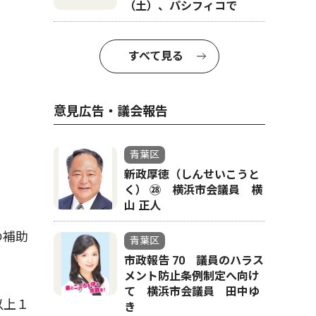
（土）、パシフィコで
すべて見る
過去の留
意見広告・議会報告
青葉区
新政厚徳（しんせいこうと
く） ㉘ 横浜市会議員 横
山 正人
の補助
青葉区
市政報告 70 議員のハラス
メント防止条例制定へ向け
て 横浜市会議員 田中ゆ
以上１
き