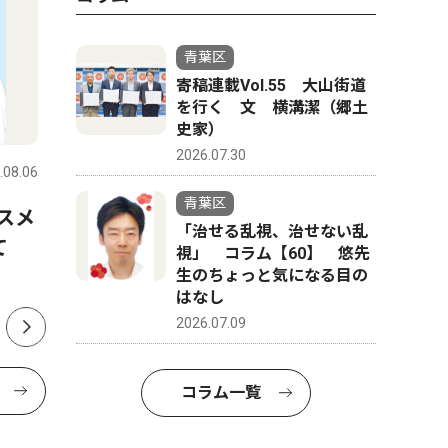
青葉区
寄稿連載Vol.55 大山街道
を行く 文 横溝潔（郷土
社会
トップニ
史家）
2026.07.30
.08.06
青葉区
2026.08.01
青葉区
青葉区
スメ
山中市長、パワハラ認定受け
山中市長
「治せる乱視、治せない乱
けて
告発職員に直接謝罪 「初め
認定 第
視」 コラム【60】 悠先
生のちょっと気になる目の
て人権の意味を理解できた」
公表
はなし
2026.07.09
コラム一覧