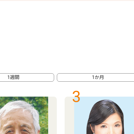
1週間
1か月
3