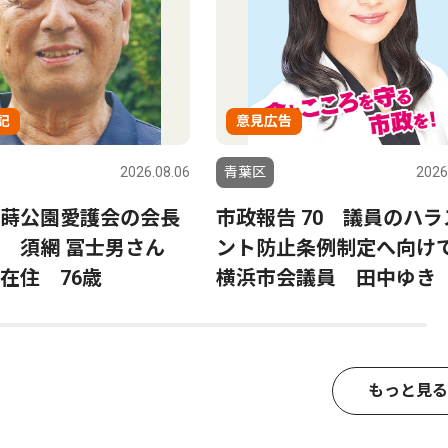
記
意見広告
2026.08.06
青葉区
2026
蒔公園愛護会の会長
市政報告 70 議員のハラ
る 須網 冨士男さん
ント防止条例制定へ向
在住 76歳
横浜市会議員 田中ゆき
もっと見る