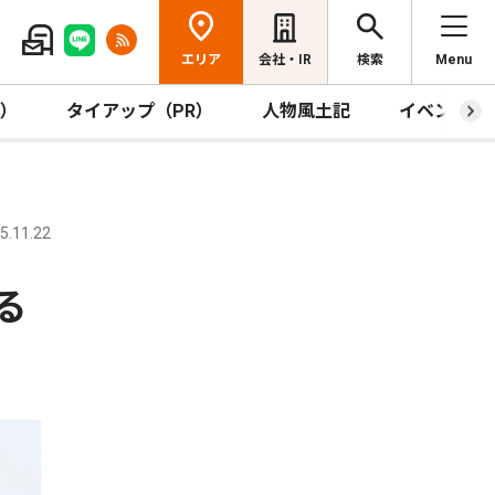
エリア
会社・IR
検索
Menu
R）
タイアップ（PR）
人物風土記
イベント
.11.22
る