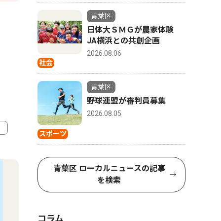
青葉区
日体大ＳＭＧが農家体験
JA横浜との共創企画
2026.08.06
社会
青葉区
野球連盟が審判員募集
2026.08.05
スポーツ
4
5
青葉区 ローカルニュースの記事
を検索
コラム