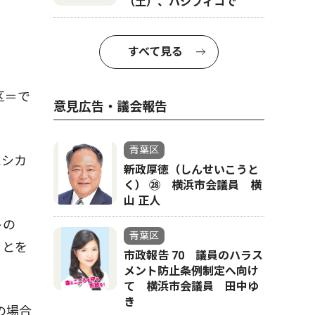
（土）、パシフィコで
すべて見る
区＝で
意見広告・議会報告
青葉区
エシカ
新政厚徳（しんせいこうと
く） ㉘ 横浜市会議員 横
山 正人
トの
青葉区
ことを
市政報告 70 議員のハラス
メント防止条例制定へ向け
て 横浜市会議員 田中ゆ
き
の場合