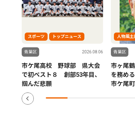
スポーツ
トップニュース
人物風土
6.04.02
青葉区
2026.08.06
青葉区
再
市ケ尾高校 野球部 県大会
市ヶ尾鶴
年度は
で初ベスト８ 創部53年目、
を務め
掴んだ悲願
市ケ尾町