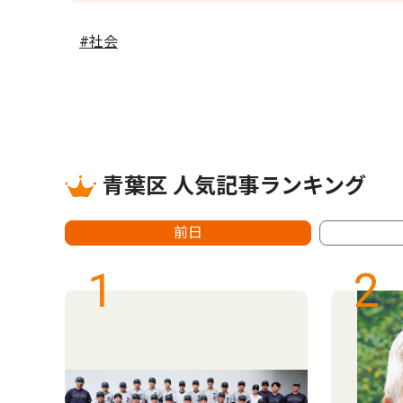
#社会
青葉区 人気記事ランキング
前日
1
2