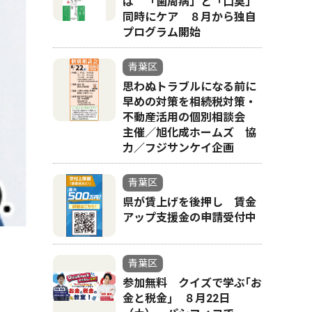
ば 「歯周病」と「口臭」
同時にケア ８月から独自
プログラム開始
青葉区
思わぬトラブルになる前に
早めの対策を相続税対策・
不動産活用の個別相談会
主催／旭化成ホームズ 協
力／フジサンケイ企画
青葉区
県が賃上げを後押し 賃金
アップ支援金の申請受付中
青葉区
参加無料 クイズで学ぶ｢お
金と税金｣ ８月22日