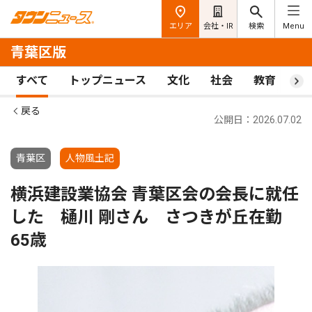
エリア
会社・IR
検索
Menu
青葉区版
すべて
トップニュース
文化
社会
教育
ス
戻る
公開日：2026.07.02
青葉区
人物風土記
横浜建設業協会 青葉区会の会長に就任
した 樋川 剛さん さつきが丘在勤
65歳