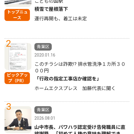
こどもの国駅
積雪で屋根落下
トップニュ
ース
運行再開も、着工は未定
2
青葉区
2020.01.16
このチラシは詐欺!? 排水管洗浄１カ所３０
００円
ピックアッ
「行政の指定工事店か確認を」
プ（PR）
ホームエクスプレス 加藤代表に聞く
3
青葉区
2026.08.01
山中市長、パワハラ認定受け告発職員に直
接謝罪 「初めて人権の意味を理解でき