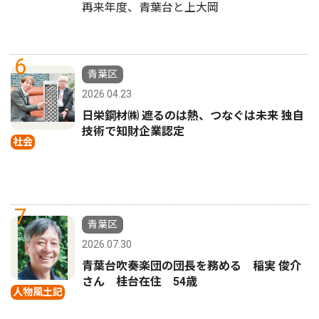
再来年度、青葉台と上大岡
6
青葉区
2026.04.23
日栄鋼材㈱ 遮るのは熱、つなぐは未来 独自
技術で知財企業認定
社会
7
青葉区
2026.07.30
青葉台吹奏楽団の団長を務める 稲実 俊介
さん 桂台在住 54歳
人物風土記