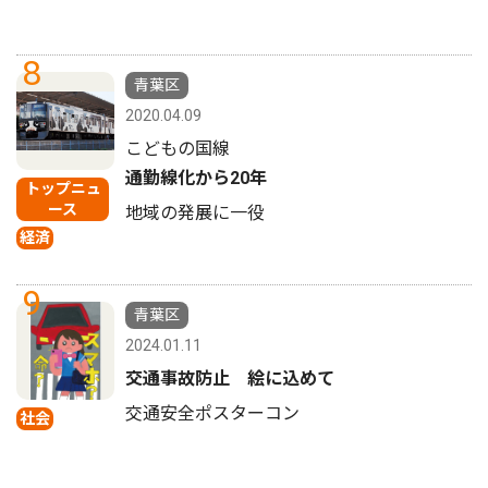
8
青葉区
2020.04.09
こどもの国線
通勤線化から20年
トップニュ
ース
地域の発展に一役
経済
9
青葉区
2024.01.11
交通事故防止 絵に込めて
交通安全ポスターコン
社会