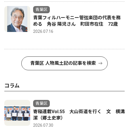
青葉区
青葉フィルハーモニー管弦楽団の代表を務
める 角谷 陽児さん 町田市在住 72歳
2026.07.16
青葉区 人物風土記の記事を検索
コラム
青葉区
寄稿連載Vol.55 大山街道を行く 文 横溝
潔（郷土史家）
2026.07.30