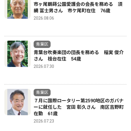
市ヶ尾鶴蒔公園愛護会の会長を務める 須
網 冨士男さん 市ケ尾町在住 76歳
2026.08.06
青葉区
青葉台吹奏楽団の団長を務める 稲実 俊介
さん 桂台在住 54歳
2026.07.30
青葉区
７月に国際ロータリー第2590地区のガバナ
ーに就任した 宮田 彰久さん 南区吉野町
在勤 61歳
2026.07.23