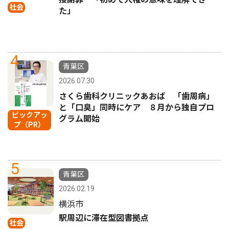
社会
た」
4
青葉区
2026.07.30
さくら歯科クリニックあおば 「歯周病」
と「口臭」同時にケア ８月から独自プロ
ピックアッ
グラム開始
プ（PR）
5
青葉区
2026.02.19
横浜市
駅周辺に滞在型図書拠点
社会