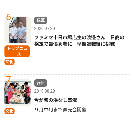
6
緑区
2026.07.30
ファミマ十日市場店主の渡邉さん 日商の
検定で最優秀者に 早期退職後に挑戦
トップニュ
ース
文化
7
緑区
2019.08.29
今が旬の浜なし盛況
９月中旬まで直売会開催
文化