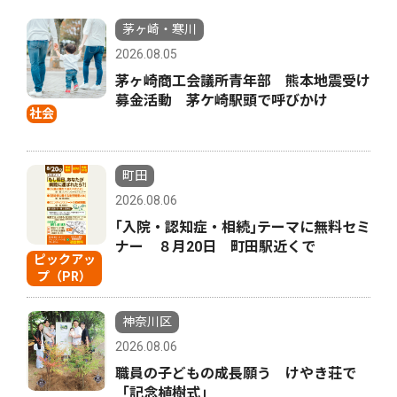
茅ヶ崎・寒川
2026.08.05
茅ヶ崎商工会議所青年部 熊本地震受け
募金活動 茅ケ崎駅頭で呼びかけ
社会
町田
2026.08.06
｢入院・認知症・相続｣テーマに無料セミ
ナー ８月20日 町田駅近くで
ピックアッ
プ（PR）
神奈川区
2026.08.06
職員の子どもの成長願う けやき荘で
「記念植樹式」