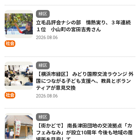
緑区
立毛品評会ナシの部 情熱実り、３年連続
１位 小山町の宮田吉秀さん
2026.08.06
社会
緑区
【横浜市緑区】 みどり国際交流ラウンジ 外
国につながる子ども支援へ、教員とボラン
ティアが意見交換
社会
2026.08.06
緑区
【街かどで】 南長津田団地の交流拠点「カ
フェみなみ」が設立10周年 今後も地域の居
場所を目指して