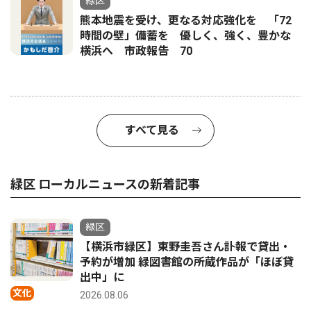
緑区
熊本地震を受け、更なる対応強化を 「72
時間の壁」備蓄を 優しく、強く、豊かな
横浜へ 市政報告 70
すべて見る
緑区 ローカルニュースの新着記事
緑区
【横浜市緑区】東野圭吾さん訃報で貸出・
予約が増加 緑図書館の所蔵作品が「ほぼ貸
出中」に
文化
2026.08.06