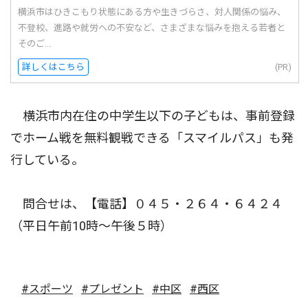
横浜市はひきこもり状態にある方や生きづらさ、対人関係の悩み、
不登校、進路や就労への不安など、さまざまな悩みを抱える若者と
そのご...
詳しくはこちら
(PR)
横浜市内在住の中学生以下の子どもは、事前登録
でホーム戦を無料観戦できる「スマイルパス」も発
行している。
問合せは、【電話】０４５・２６４・６４２４
（平日午前10時〜午後５時）
#スポーツ
#プレゼント
#中区
#西区