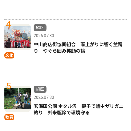
4
緑区
2026.07.30
中山商店街協同組合 雨上がりに響く盆踊
り やぐら囲み笑顔の輪
文化
5
緑区
2026.07.30
玄海田公園 ホタル沢 親子で熱中ザリガニ
釣り 外来駆除で環境守る
教育