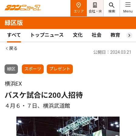
エリア
会社・IR
検索
Menu
緑区版
すべて
トップニュース
文化
社会
教育
ス
戻る
公開日：2024.03.21
緑区
スポーツ
プレゼント
横浜EX
バスケ試合に200人招待
４月６・７日、横浜武道館