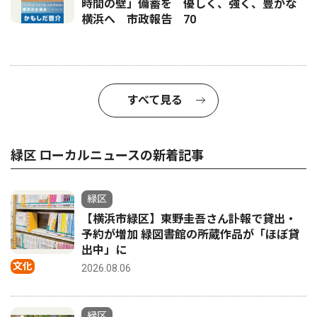
時間の壁」備蓄を 優しく、強く、豊かな
横浜へ 市政報告 70
すべて見る
緑区 ローカルニュースの新着記事
緑区
【横浜市緑区】東野圭吾さん訃報で貸出・
予約が増加 緑図書館の所蔵作品が「ほぼ貸
出中」に
文化
2026.08.06
緑区