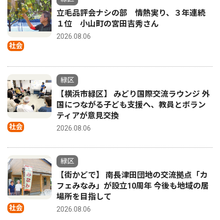
立毛品評会ナシの部 情熱実り、３年連続
１位 小山町の宮田吉秀さん
2026.08.06
社会
緑区
【横浜市緑区】 みどり国際交流ラウンジ 外
国につながる子ども支援へ、教員とボラン
ティアが意見交換
社会
2026.08.06
緑区
【街かどで】 南長津田団地の交流拠点「カ
フェみなみ」が設立10周年 今後も地域の居
場所を目指して
社会
2026.08.06