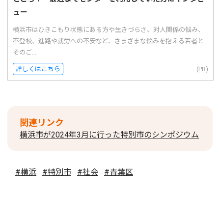
ュー
横浜市はひきこもり状態にある方や生きづらさ、対人関係の悩み、
不登校、進路や就労への不安など、さまざまな悩みを抱える若者と
そのご...
詳しくはこちら
(PR)
関連リンク
横浜市が2024年3月に行った特別市のシンポジウム
#横浜
#特別市
#社会
#青葉区