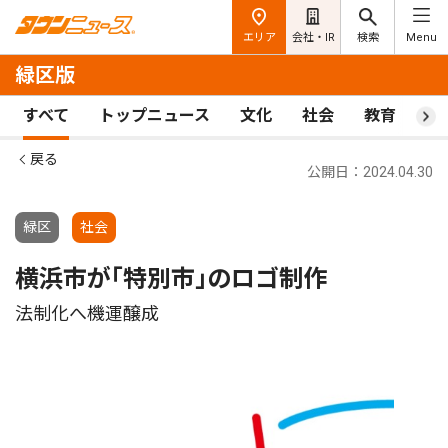
エリア
会社・IR
検索
Menu
緑区版
すべて
トップニュース
文化
社会
教育
ス
戻る
公開日：2024.04.30
緑区
社会
横浜市が｢特別市｣のロゴ制作
法制化へ機運醸成