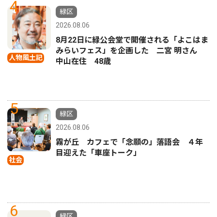
4
緑区
2026.08.06
8月22日に緑公会堂で開催される「よこはま
みらいフェス」を企画した 二宮 明さん
人物風土記
中山在住 48歳
5
緑区
2026.08.06
霧が丘 カフェで「念願の」落語会 ４年
目迎えた「車座トーク」
社会
6
緑区