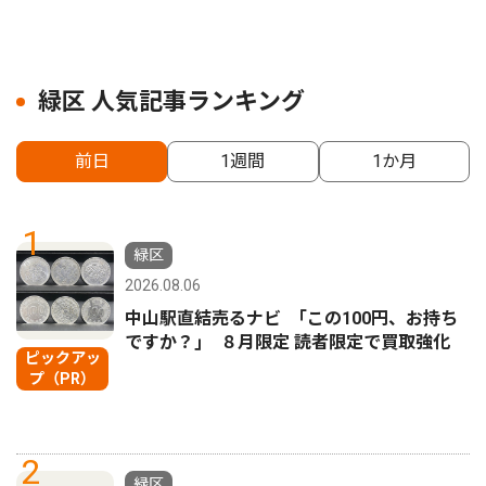
緑区 人気記事ランキング
前日
1週間
1か月
1
緑区
2026.08.06
中山駅直結売るナビ ｢この100円、お持ち
ですか？｣ ８月限定 読者限定で買取強化
ピックアッ
プ（PR）
2
緑区