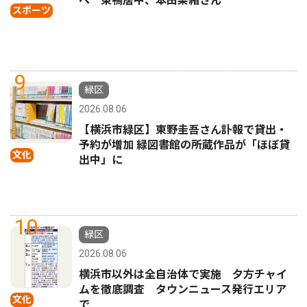
へ 東鴨居中、本田菜緒さん
スポーツ
9
緑区
2026.08.06
【横浜市緑区】東野圭吾さん訃報で貸出・
予約が増加 緑図書館の所蔵作品が「ほぼ貸
文化
出中」に
10
緑区
2026.08.06
横浜市以外は全自治体で実施 夕方チャイ
ムを徹底調査 タウンニュース発行エリア
文化
で