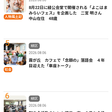
2026.08.06
8月22日に緑公会堂で開催される「よこはま
みらいフェス」を企画した 二宮 明さん
人物風土記
中山在住 48歳
5
緑区
2026.08.06
霧が丘 カフェで「念願の」落語会 ４年
目迎えた「車座トーク」
社会
6
緑区
2026.08.06