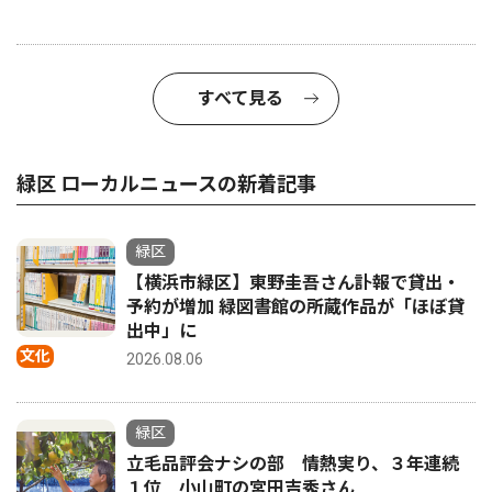
すべて見る
緑区 ローカルニュースの新着記事
緑区
【横浜市緑区】東野圭吾さん訃報で貸出・
予約が増加 緑図書館の所蔵作品が「ほぼ貸
出中」に
文化
2026.08.06
緑区
立毛品評会ナシの部 情熱実り、３年連続
１位 小山町の宮田吉秀さん