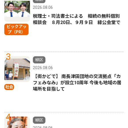
2026.08.06
税理士・司法書士による 相続の無料個別
相談会 ８月20日、９月９日 緑公会堂で
ピックアッ
プ（PR）
3
緑区
2026.08.06
【街かどで】 南長津田団地の交流拠点「カ
フェみなみ」が設立10周年 今後も地域の居
社会
場所を目指して
4
緑区