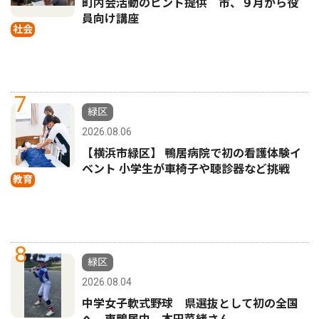
町内会活動のヒント提供 市、９月から役
員向け講座
社会
7
緑区
2026.08.06
【横浜市緑区】 鴨居病院で初の看護体験イ
ベント 小学生が車椅子や聴診器など挑戦
教育
8
緑区
2026.08.04
中学女子軟式野球 県選抜として初の全国