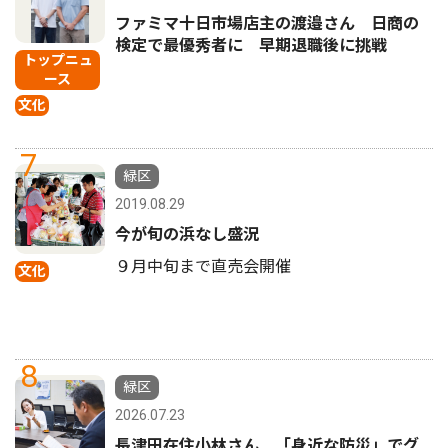
ファミマ十日市場店主の渡邉さん 日商の
検定で最優秀者に 早期退職後に挑戦
トップニュ
ース
文化
7
緑区
2019.08.29
今が旬の浜なし盛況
９月中旬まで直売会開催
文化
8
緑区
2026.07.23
長津田在住小林さん 「身近な防災」でグ