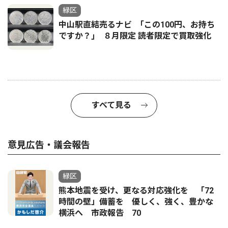
緑区
中山駅直結売るナビ ｢この100円、お持ち
ですか？｣ ８月限定 読者限定で買取強化
すべて見る
意見広告・議会報告
緑区
熊本地震を受け、更なる対応強化を 「72
時間の壁」備蓄を 優しく、強く、豊かな
横浜へ 市政報告 70