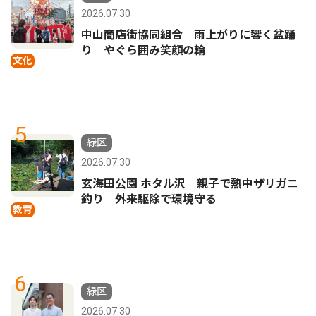
2026.07.30
中山商店街協同組合 雨上がりに響く盆踊
り やぐら囲み笑顔の輪
文化
5
緑区
2026.07.30
玄海田公園 ホタル沢 親子で熱中ザリガニ
釣り 外来駆除で環境守る
教育
6
緑区
2026.07.30