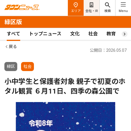
エリア
会社・IR
検索
Menu
緑区版
すべて
トップニュース
文化
社会
教育
ス
戻る
公開日：2026.05.07
緑区
社会
小中学生と保護者対象 親子で初夏のホ
タル観賞 ６月11日、四季の森公園で