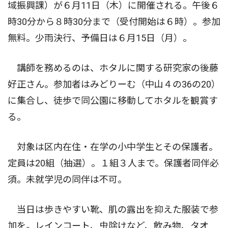
域振興課）が６月11日（木）に開催される。午後６
時30分から８時30分まで（受付開始は６時）。参加
無料。少雨決行、予備日は６月15日（月）。
講師を務めるのは、ホタルに関する研究家の後藤
好正さん。参加者はみどりーむ（中山４の36の20）
に集合し、徒歩で同公園に移動してホタルを観賞す
る。
対象は区内在住・在学の小中学生とその保護者。
定員は20組（抽選）。１組３人まで。保護者同伴必
須。未就学児の同伴は不可。
当日は歩きやすい靴、肌の露出を抑えた服装で参
加を。レインコート、虫除けなど、飲み物、タオ