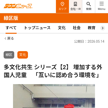
エリア
会社・IR
検索
Menu
緑区版
すべて
トップニュース
文化
社会
教育
ス
戻る
公開日：2026.05.14
緑区
文化
多文化共生 シリーズ【2】 増加する外
国人児童 「互いに認め合う環境を｣