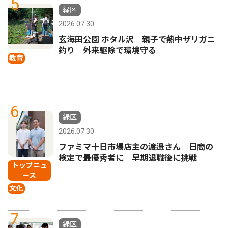
5
緑区
2026.07.30
玄海田公園 ホタル沢 親子で熱中ザリガニ
釣り 外来駆除で環境守る
教育
6
緑区
2026.07.30
ファミマ十日市場店主の渡邉さん 日商の
検定で最優秀者に 早期退職後に挑戦
トップニュ
ース
文化
7
緑区