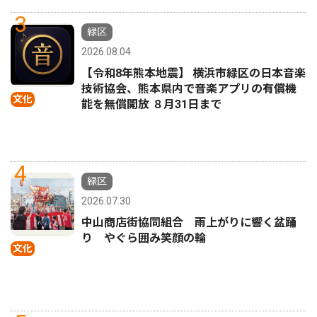
3
緑区
2026.08.04
【令和8年熊本地震】 横浜市緑区の日本音楽
技術協会、熊本県内で音楽アプリの有償機
文化
能を無償開放 ８月31日まで
4
緑区
2026.07.30
中山商店街協同組合 雨上がりに響く盆踊
り やぐら囲み笑顔の輪
文化