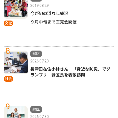
2019.08.29
今が旬の浜なし盛況
９月中旬まで直売会開催
文化
8
緑区
2026.07.23
長津田在住小林さん 「身近な防災」でグ
ランプリ 緑区長を表敬訪問
社会
9
緑区
2026.07.30