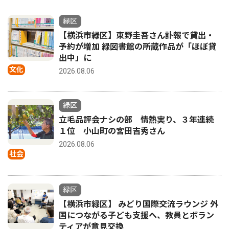
緑区
【横浜市緑区】東野圭吾さん訃報で貸出・
予約が増加 緑図書館の所蔵作品が「ほぼ貸
出中」に
文化
2026.08.06
緑区
立毛品評会ナシの部 情熱実り、３年連続
１位 小山町の宮田吉秀さん
2026.08.06
社会
緑区
【横浜市緑区】 みどり国際交流ラウンジ 外
国につながる子ども支援へ、教員とボラン
ティアが意見交換