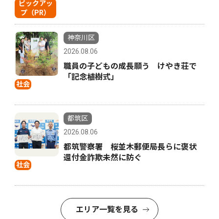
ピックアッ
プ（PR）
神奈川区
2026.08.06
職員の子どもの成長願う けやき荘で
「記念植樹式」
社会
都筑区
2026.08.06
都筑警察署 桜並木郵便局長らに褒状
還付金詐欺未然に防ぐ
社会
エリア一覧を見る