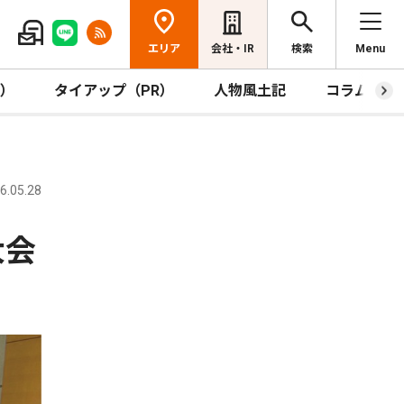
エリア
会社・IR
検索
Menu
R）
タイアップ（PR）
人物風土記
コラム
.05.28
大会