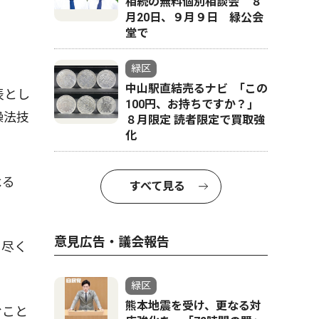
相続の無料個別相談会 ８
月20日、９月９日 緑公会
堂で
緑区
中山駅直結売るナビ ｢この
表とし
100円、お持ちですか？｣
操法技
８月限定 読者限定で買取強
化
よる
すべて見る
意見広告・議会報告
を尽く
緑区
熊本地震を受け、更なる対
むこと