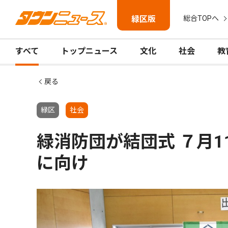
緑区版
総合TOPへ
すべて
トップニュース
文化
社会
教
戻る
緑区
社会
緑消防団が結団式 ７月
に向け