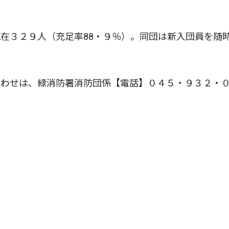
在３２９人（充足率88・９％）。同団は新入団員を随
わせは、緑消防署消防団係【電話】０４５・９３２・