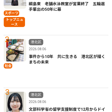
綱島東 老舗水泳教室が営業終了 五輪選
手輩出の50年に幕
スポーツ
トップニュ
ース
2
港北区
2026.08.06
事件から10年 共に生きる 港北区が描く
まちの未来
社会
3
港北区
2026.08.06
文部科学省の留学支援制度で12月からドイ