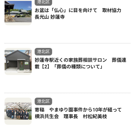
港北区
お盆は「仏心」に目を向けて 取材協力
長光山 妙蓮寺
港北区
妙蓮寺駅近くの家族葬相談サロン 葬儀連
載【2】「葬儀の種類について」
港北区
寄稿 やまゆり園事件から10年が経って
横浜共生会 理事長 村松紀美枝