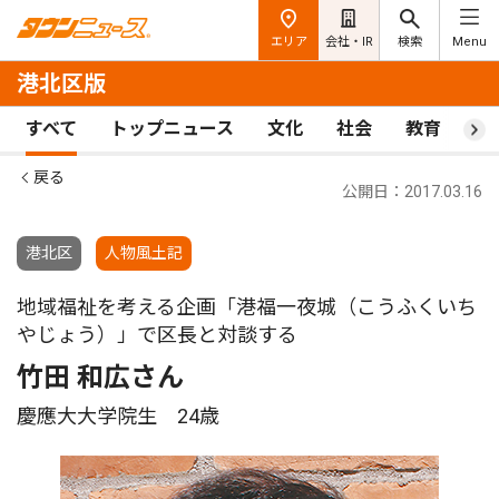
エリア
会社・IR
検索
Menu
港北区版
すべて
トップニュース
文化
社会
教育
ス
戻る
公開日：2017.03.16
港北区
人物風土記
地域福祉を考える企画「港福一夜城（こうふくいち
やじょう）」で区長と対談する
竹田 和広さん
慶應大大学院生 24歳