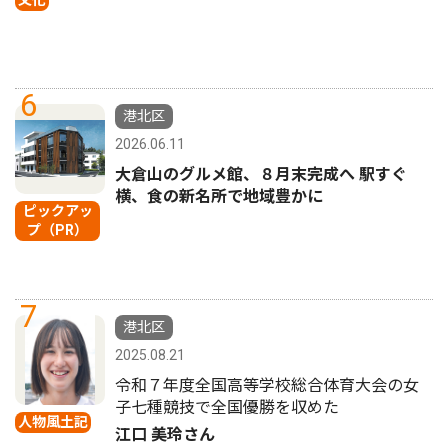
6
港北区
2026.06.11
大倉山のグルメ館、８月末完成へ 駅すぐ
横、食の新名所で地域豊かに
ピックアッ
プ（PR）
7
港北区
2025.08.21
令和７年度全国高等学校総合体育大会の女
子七種競技で全国優勝を収めた
人物風土記
江口 美玲さん