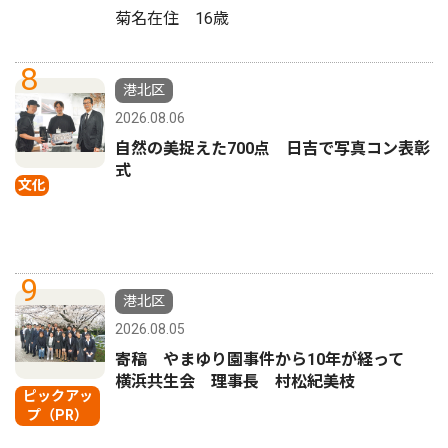
菊名在住 16歳
8
港北区
2026.08.06
自然の美捉えた700点 日吉で写真コン表彰
式
文化
9
港北区
2026.08.05
寄稿 やまゆり園事件から10年が経って
横浜共生会 理事長 村松紀美枝
ピックアッ
プ（PR）