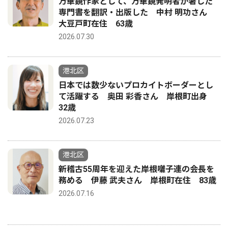
万華鏡作家として、万華鏡発明者が著した
専門書を翻訳・出版した 中村 明功さん
大豆戸町在住 63歳
2026.07.30
港北区
日本では数少ないプロカイトボーダーとし
て活躍する 奥田 彩香さん 岸根町出身
32歳
2026.07.23
港北区
新稽古55周年を迎えた岸根囃子連の会長を
務める 伊藤 武夫さん 岸根町在住 83歳
2026.07.16