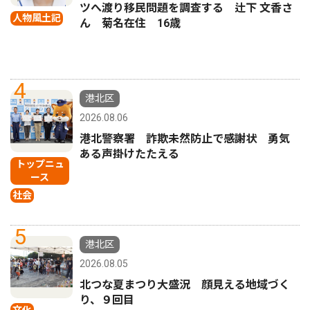
ツへ渡り移民問題を調査する 辻下 文香さ
人物風土記
ん 菊名在住 16歳
4
港北区
2026.08.06
港北警察署 詐欺未然防止で感謝状 勇気
ある声掛けたたえる
トップニュ
ース
社会
5
港北区
2026.08.05
北つな夏まつり大盛況 顔見える地域づく
り、９回目
文化