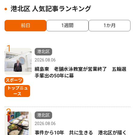
港北区 人気記事ランキング
前日
1週間
1か月
1
港北区
2026.08.06
綱島東 老舗水泳教室が営業終了 五輪選
手輩出の50年に幕
スポーツ
トップニュ
ース
2
港北区
2026.08.06
事件から10年 共に生きる 港北区が描く