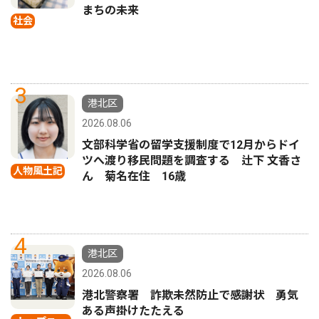
まちの未来
社会
3
港北区
2026.08.06
文部科学省の留学支援制度で12月からドイ
ツへ渡り移民問題を調査する 辻下 文香さ
人物風土記
ん 菊名在住 16歳
4
港北区
2026.08.06
港北警察署 詐欺未然防止で感謝状 勇気
ある声掛けたたえる