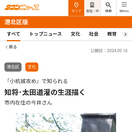
エリア
会社・IR
検索
Menu
港北区版
すべて
トップニュース
文化
社会
教育
ス
戻る
公開日：2024.05.16
港北区
文化
「小机城攻め」で知られる
知将･太田道灌の生涯描く
市内在住の今井さん