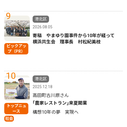
9
港北区
2026.08.05
寄稿 やまゆり園事件から10年が経って
横浜共生会 理事長 村松紀美枝
ピックアッ
プ（PR）
10
港北区
2025.12.18
高田町古川原さん
｢農家レストラン｣来夏開業
トップニュ
ース
構想10年の夢 実現へ
社会