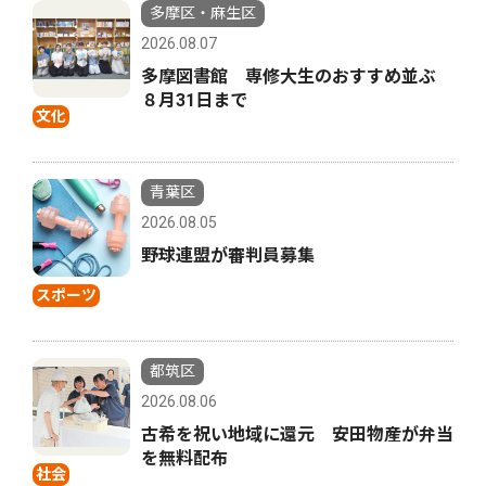
多摩区・麻生区
2026.08.07
多摩図書館 専修大生のおすすめ並ぶ
８月31日まで
文化
青葉区
2026.08.05
野球連盟が審判員募集
スポーツ
都筑区
2026.08.06
古希を祝い地域に還元 安田物産が弁当
を無料配布
社会