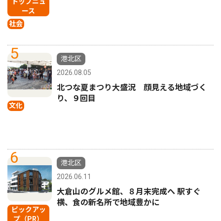
トップニュ
ース
社会
5
港北区
2026.08.05
北つな夏まつり大盛況 顔見える地域づく
り、９回目
文化
6
港北区
2026.06.11
大倉山のグルメ館、８月末完成へ 駅すぐ
横、食の新名所で地域豊かに
ピックアッ
プ（PR）