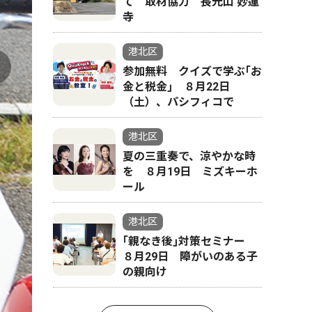
て 取材協力 長光山 妙蓮
寺
港北区
参加無料 クイズで学ぶ｢お
金と税金｣ ８月22日
放
（土）、パシフィコで
港北区
夏の三重奏で、涼やかな時
を ８月19日 ミズキーホ
ール
港北区
｢親なき後｣対策セミナー
８月29日 障がいのある子
の親向け