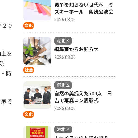
戦争を知らない世代へ ミ
ズキーホール 朗読公演会
2026.08.06
ア２０
文化
港北区
編集室からお知らせ
向上を
2026.08.06
防
社会
火・防
港北区
自然の美捉えた700点 日
吉で写真コン表彰式
。家で
2026.08.06
文化
港北区