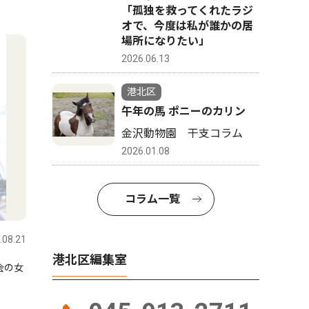
「孤独を救ってくれたラジ
4
5
オで、今度は私が誰かの居
場所になりたい」
2026.06.13
港北区
午年の馬 ポニーのカリン
金沢動物園 干支コラム
2026.01.08
コラム一覧
トップニュース
文化
トップニ
.08.21
港北区
2026.07.30
港北区
港北区編集室
会の女
高田町古川原
大倉山在住畠田心珠さん 毎
｢農家レ
日書道展で会員賞 無心でつ