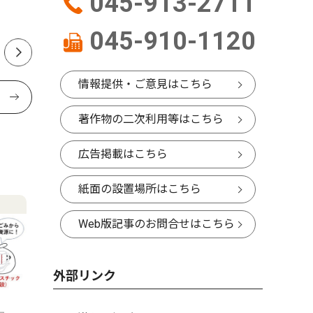
045-913-2711
かんだ栄冠
構想10年
045-910-1120
情報提供・ご意見はこちら
著作物の二次利用等はこちら
広告掲載はこちら
紙面の設置場所はこちら
Web版記事のお問合せはこちら
外部リンク