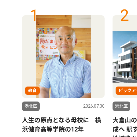
1
2
教育
ピックア
9.08.15
港北区
2026.07.30
港北区
人生の原点となる母校に 横
大倉山の
浜健育高等学院の12年
成へ 駅
NG＆