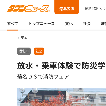
港北区版
総合TOPへ
すべて
トップニュース
文化
社会
教
戻る
港北区
社会
放水・乗車体験で防災学
菊名ＤＳで消防フェア