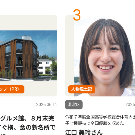
3
ップ（PR）
人物風土記
2026.06.11
港北区
2025
令和７年度全国高等学校総合体育大
グルメ館、８月末完
子七種競技で全国優勝を収めた
すぐ横、食の新名所で
江口 美玲さん