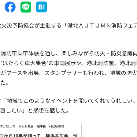
北火災予防協会が主催する「港北ＡＵＴＵＭＮ消防フェ
消防車乗車体験を通し、楽しみながら防火・防災意識
”はたらく車大集合”の車両展示や、港北消防署、港北消
体がブースを出展。スタンプラリーも行われ、地域の防
った。
は「地域でこのようなイベントを開いてくれてうれしい
見直したい」と感想を話した。
件から10年が経って 横浜共生会 理