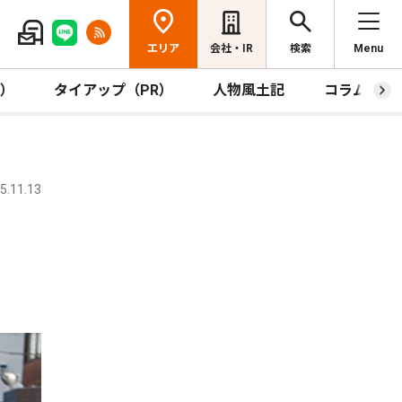
エリア
会社・IR
検索
Menu
R）
タイアップ（PR）
人物風土記
コラム
.11.13