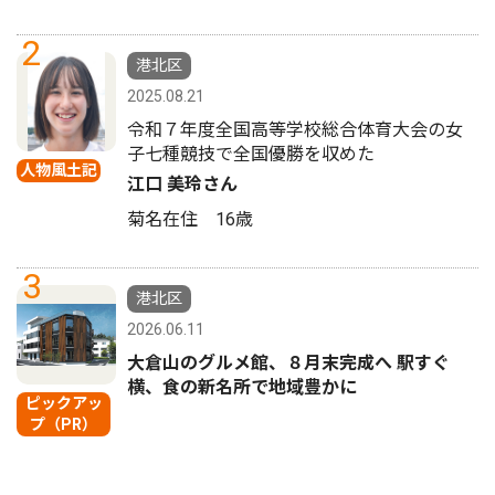
2
港北区
2025.08.21
令和７年度全国高等学校総合体育大会の女
子七種競技で全国優勝を収めた
人物風土記
江口 美玲さん
菊名在住 16歳
3
港北区
2026.06.11
大倉山のグルメ館、８月末完成へ 駅すぐ
横、食の新名所で地域豊かに
ピックアッ
プ（PR）