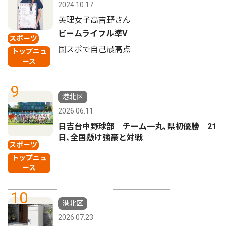
2024.10.17
英理女子高吉野さん
ビームライフル準V
スポーツ
国スポで自己最高点
トップニュ
ース
9
港北区
2026.06.11
日吉台中野球部 チーム一丸､県初優勝 21
日､全国懸け強豪と対戦
スポーツ
トップニュ
ース
10
港北区
2026.07.23