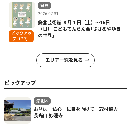
鎌倉
2026.07.31
鎌倉芸術館 ８月１日（土）〜16日
（日） こどもてんらん会｢ささめやゆき
ピックアッ
の世界｣
プ（PR）
エリア一覧を見る
ピックアップ
港北区
お盆は「仏心」に目を向けて 取材協力
長光山 妙蓮寺