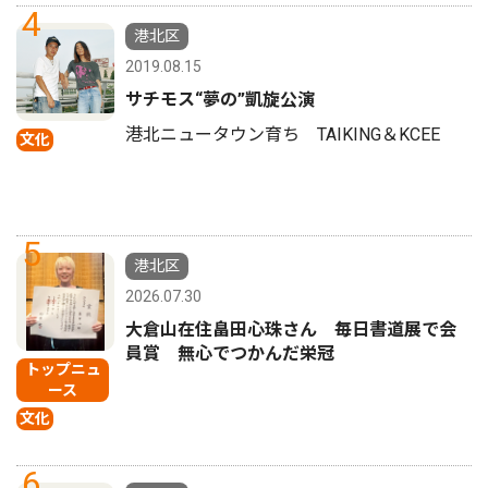
4
港北区
2019.08.15
サチモス“夢の”凱旋公演
港北ニュータウン育ち TAIKING＆KCEE
文化
5
港北区
2026.07.30
大倉山在住畠田心珠さん 毎日書道展で会
員賞 無心でつかんだ栄冠
トップニュ
ース
文化
6