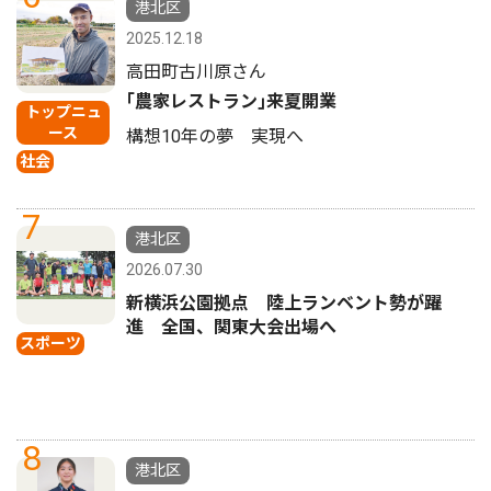
港北区
2025.12.18
高田町古川原さん
｢農家レストラン｣来夏開業
トップニュ
ース
構想10年の夢 実現へ
社会
7
港北区
2026.07.30
新横浜公園拠点 陸上ランベント勢が躍
進 全国、関東大会出場へ
スポーツ
8
港北区