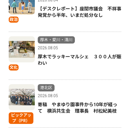
【デスクレポート】座間市議会 不祥事
発覚から半年、いまだ処分なし
政治
厚木・愛川・清川
2026.08.05
厚木でラッキーマルシェ ３００人が賑
わい
文化
港北区
2026.08.05
寄稿 やまゆり園事件から10年が経っ
て 横浜共生会 理事長 村松紀美枝
ピックアッ
プ（PR）