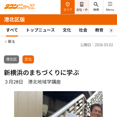
エリア
会社・IR
検索
Menu
港北区版
すべて
トップニュース
文化
社会
教育
ス
戻る
公開日：2026.03.02
港北区
文化
新横浜のまちづくりに学ぶ
３月28日 港北地域学講座