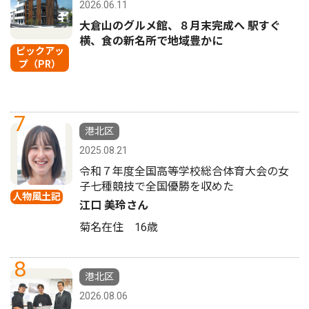
2026.06.11
大倉山のグルメ館、８月末完成へ 駅すぐ
横、食の新名所で地域豊かに
ピックアッ
プ（PR）
7
港北区
2025.08.21
令和７年度全国高等学校総合体育大会の女
子七種競技で全国優勝を収めた
人物風土記
江口 美玲さん
菊名在住 16歳
8
港北区
2026.08.06