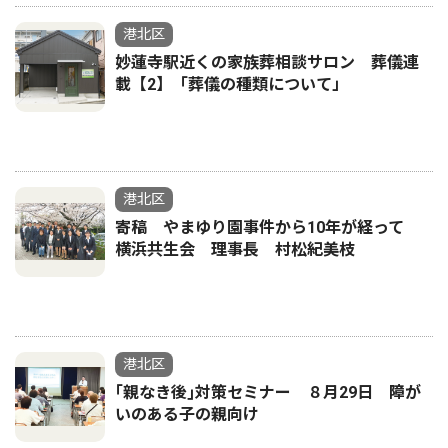
港北区
妙蓮寺駅近くの家族葬相談サロン 葬儀連
載【2】「葬儀の種類について」
港北区
寄稿 やまゆり園事件から10年が経って
横浜共生会 理事長 村松紀美枝
港北区
｢親なき後｣対策セミナー ８月29日 障が
いのある子の親向け