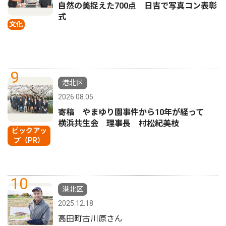
自然の美捉えた700点 日吉で写真コン表彰
式
文化
9
港北区
2026.08.05
寄稿 やまゆり園事件から10年が経って
横浜共生会 理事長 村松紀美枝
ピックアッ
プ（PR）
10
港北区
2025.12.18
高田町古川原さん