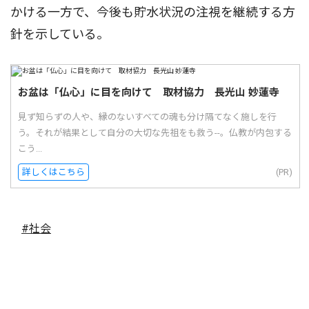
かける一方で、今後も貯水状況の注視を継続する方
針を示している。
お盆は「仏心」に目を向けて 取材協力 長光山 妙蓮寺
見ず知らずの人や、縁のないすべての魂も分け隔てなく施しを行
う。それが結果として自分の大切な先祖をも救う--。仏教が内包する
こう...
詳しくはこちら
(PR)
#社会