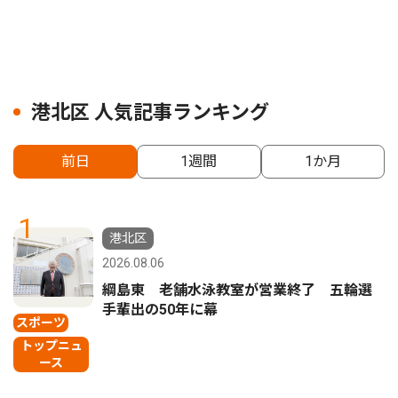
港北区 人気記事ランキング
前日
1週間
1か月
1
港北区
2026.08.06
綱島東 老舗水泳教室が営業終了 五輪選
手輩出の50年に幕
スポーツ
トップニュ
ース