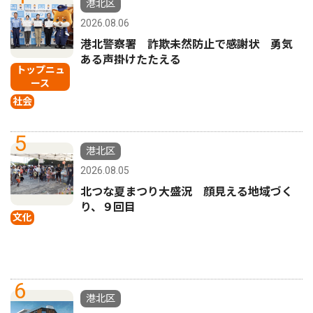
港北区
2026.08.06
港北警察署 詐欺未然防止で感謝状 勇気
ある声掛けたたえる
トップニュ
ース
社会
5
港北区
2026.08.05
北つな夏まつり大盛況 顔見える地域づく
り、９回目
文化
6
港北区