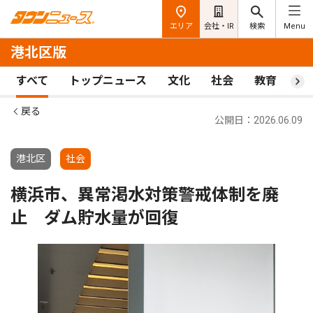
エリア
会社・IR
検索
Menu
港北区版
すべて
トップニュース
文化
社会
教育
ス
戻る
公開日：2026.06.09
港北区
社会
横浜市、異常渇水対策警戒体制を廃
止 ダム貯水量が回復