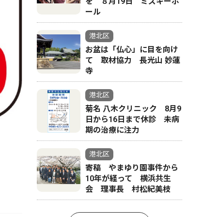
を ８月19日 ミズキーホ
ール
港北区
お盆は「仏心」に目を向け
て 取材協力 長光山 妙蓮
寺
港北区
菊名 八木クリニック 8月9
日から16日まで休診 未病
期の治療に注力
港北区
寄稿 やまゆり園事件から
10年が経って 横浜共生
会 理事長 村松紀美枝