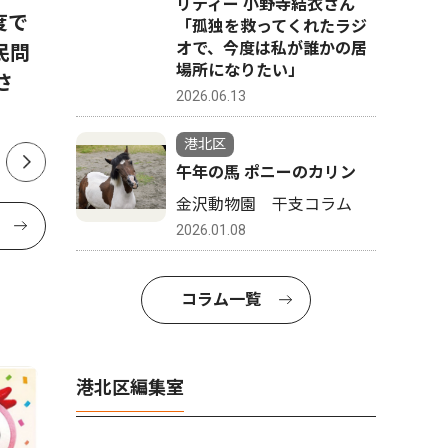
リティー 小野寺結衣さん
度で
港北警察署 詐欺未然防止で
北つな夏
「孤独を救ってくれたラジ
オで、今度は私が誰かの居
民問
感謝状 勇気ある声掛けたた
える地域
場所になりたい」
さ
える
2026.06.13
港北区
午年の馬 ポニーのカリン
金沢動物園 干支コラム
2026.01.08
コラム一覧
港北区編集室