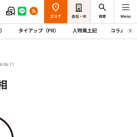
エリア
会社・IR
検索
Menu
R）
タイアップ（PR）
人物風土記
コラム
.06.11
相