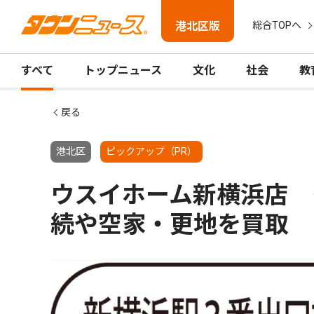
港北区版
総合TOPへ
すべて
トップニュース
文化
社会
教
戻る
港北区
ピックアップ（PR）
ウスイホーム新横浜店 
続や空家・更地を買取