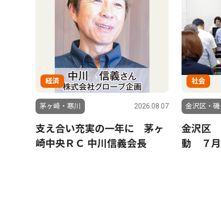
経済
社会
茅ヶ崎・寒川
2026.08.07
金沢区・磯
支え合い充実の一年に 茅ヶ
金沢区 
崎中央ＲＣ 中川信義会長
動 ７月