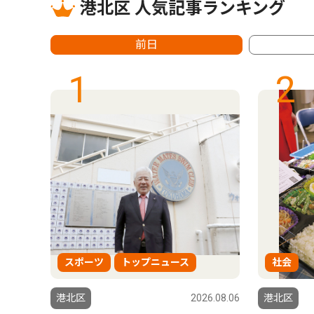
港北区 人気記事ランキング
前日
1
2
スポーツ
トップニュース
社会
6.08.06
港北区
2026.08.06
港北区