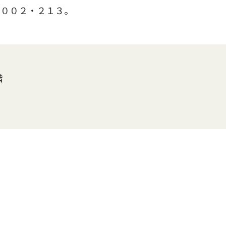
００２・２１３。
階