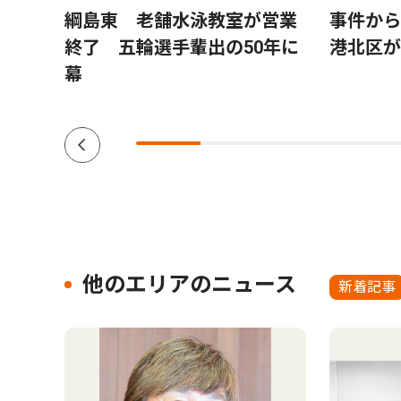
日吉
綱島東 老舗水泳教室が営業
事件か
終了 五輪選手輩出の50年に
港北区が
幕
他のエリアのニュース
新着記事