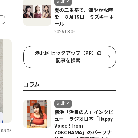
港北区
夏の三重奏で、涼やかな時
を ８月19日 ミズキーホ
ール
2026.08.06
4
5
港北区 ピックアップ（PR）の
記事を検索
コラム
港北区
横浜「注目の人」インタビ
トップニュース
社会
文化
ュー ラジオ日本「Happy
Voice ! from
.08.06
港北区
2026.08.06
港北区
YOKOHAMA」のパーソナ