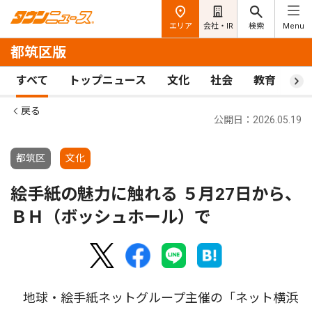
エリア
会社・IR
検索
Menu
都筑区版
すべて
トップニュース
文化
社会
教育
ス
戻る
公開日：2026.05.19
都筑区
文化
絵手紙の魅力に触れる ５月27日から、
ＢＨ（ボッシュホール）で
地球・絵手紙ネットグループ主催の「ネット横浜