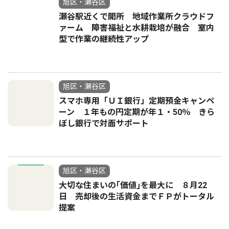
旭区・瀬谷区
瀬谷駅近くで開所 地域作業所クラウドフ
ァーム 障害福祉と水耕栽培が融合 室内
型で作業の継続性アップ
旭区・瀬谷区
スマホ専用「ＵＩ銀行」定期預金キャンペ
ーン １年もの円定期が年１・50％ きら
ぼし銀行で対面サポート
旭区・瀬谷区
大切な住まいの｢価値｣を最大に ８月22
日 売却後の生活資金までＦＰがトータル
提案