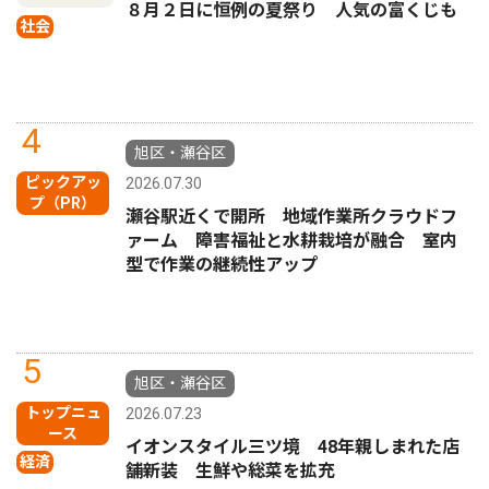
８月２日に恒例の夏祭り 人気の富くじも
社会
4
旭区・瀬谷区
ピックアッ
2026.07.30
プ（PR）
瀬谷駅近くで開所 地域作業所クラウドフ
ァーム 障害福祉と水耕栽培が融合 室内
型で作業の継続性アップ
5
旭区・瀬谷区
トップニュ
2026.07.23
ース
イオンスタイル三ツ境 48年親しまれた店
経済
舗新装 生鮮や総菜を拡充