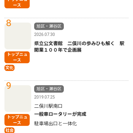
ース
8
旭区・瀬谷区
2026.07.30
県立公文書館 二俣川の歩みひも解く 駅
開業１００年で企画展
トップニュ
ース
文化
9
旭区・瀬谷区
2019.07.25
二俣川駅南口
一般車ロータリーが完成
トップニュ
ース
駐車場出口と一体化
社会