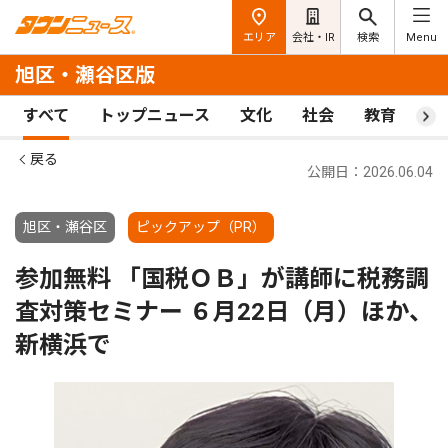
エリア
会社・IR
検索
Menu
旭区・瀬谷区版
すべて
トップニュース
文化
社会
教育
ス
戻る
公開日：2026.06.04
旭区・瀬谷区
ピックアップ（PR）
参加無料 「国税ＯＢ」が講師に税務調
査対策セミナー ６月22日（月）ほか、
新横浜で