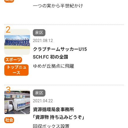
一つの実から半世紀かけ
2
泉区
2021.08.12
クラブチームサッカーU15
SCH.FC 初の全国
スポーツ
ゆめが丘拠点に飛躍
トップニュ
ース
3
泉区
2021.04.22
資源循環局泉事務所
｢資源物 持ち込みどうぞ｣
社会
回収ボックス設置