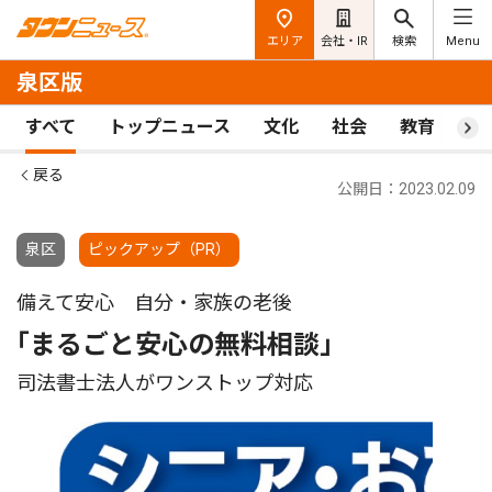
エリア
会社・IR
検索
Menu
泉区版
すべて
トップニュース
文化
社会
教育
ス
戻る
公開日：2023.02.09
泉区
ピックアップ（PR）
備えて安心 自分・家族の老後
｢まるごと安心の無料相談｣
司法書士法人がワンストップ対応