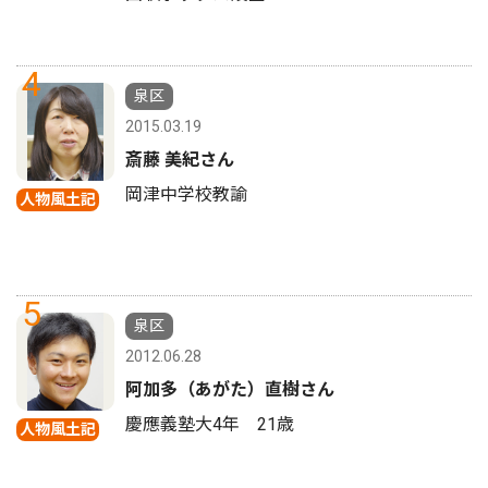
4
泉区
2015.03.19
斎藤 美紀さん
岡津中学校教諭
人物風土記
5
泉区
2012.06.28
阿加多（あがた）直樹さん
慶應義塾大4年 21歳
人物風土記