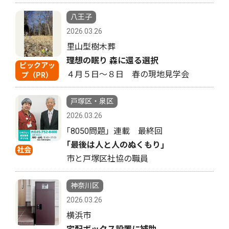
八王子
2026.03.26
里山型樹木葬
理想の眠り 森に還る選択
ピックアッ
４月５日〜８日 春の現地見学会
プ（PR）
戸塚区・泉区
2026.03.26
｢8050問題」連載 最終回
｢最後は人と人のぬくもり｣
社会
市と戸塚区社協の職員
神奈川区
2026.03.26
横浜市