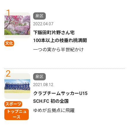
1
泉区
2022.04.07
下飯田町片野さん宅
100本以上の枝垂れ桃満開
文化
一つの実から半世紀かけ
2
泉区
2021.08.12
クラブチームサッカーU15
SCH.FC 初の全国
スポーツ
ゆめが丘拠点に飛躍
トップニュ
ース