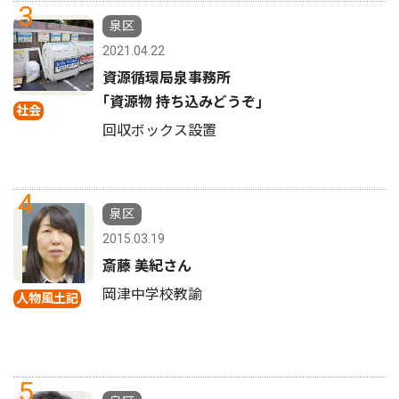
3
泉区
2021.04.22
資源循環局泉事務所
｢資源物 持ち込みどうぞ｣
社会
回収ボックス設置
4
泉区
2015.03.19
斎藤 美紀さん
岡津中学校教諭
人物風土記
5