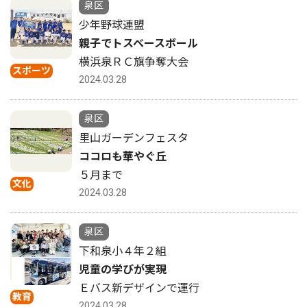
泉区
少年野球連盟
親子でトスベースボール
横浜泉ＲＣ旗争奪大会
スポーツ
2024.03.28
泉区
里山ガーデンフェスタ
ココロも華やぐ丘
５月まで
文化
2024.03.28
泉区
下和泉小４年２組
児童の学びが実現
Ｅバス新デザインで運行
教育
2024.03.28