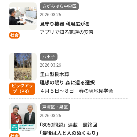
さがみはら中央区
2026.03.26
見守り機器 利用広がる
アプリで知る家族の安否
社会
八王子
2026.03.26
里山型樹木葬
理想の眠り 森に還る選択
ピックアッ
４月５日〜８日 春の現地見学会
プ（PR）
戸塚区・泉区
2026.03.26
｢8050問題」連載 最終回
｢最後は人と人のぬくもり｣
社会