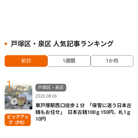
戸塚区・泉区 人気記事ランキング
前日
1週間
1か月
1
戸塚区・泉区
2026.08.06
東戸塚駅西口徒歩１分 ｢保管に迷う日本古
銭もお任せ｣ 日本古銭100ｇ150円、札1ｇ
ピックアッ
10円
プ（PR）