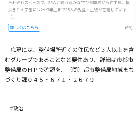
それぞれのペースで。25人が通う温かな学び舎開校から約半年。横
浜きりん学園には2〜7年生まで25人の児童・生徒が在籍している
（...
詳しくはこちら
(PR)
応募には、整備場所近くの住民など３人以上を含
むグループであることなど要件あり。詳細は市都市
整備局のＨＰで確認を。（問）都市整備局地域まち
づくり課０４５・６７１・２６７９
#政治