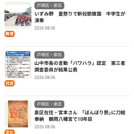
戸塚区・泉区
いずみ野 夏祭りで新校歌披露 中学生が
演奏
2026.08.06
教育
戸塚区・泉区
山中市長の言動「パワハラ」認定 第三者
調査委員が結果公表
2026.08.06
社会
戸塚区・泉区
泉区在住・宮本さん ｢ぼんぼり祭｣に刀絵
奉納 鶴岡八幡宮で10年目
2026.08.06
文化