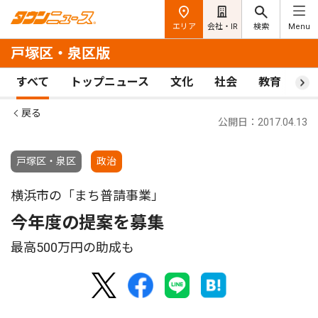
エリア
会社・IR
検索
Menu
戸塚区・泉区版
すべて
トップニュース
文化
社会
教育
ス
戻る
公開日：2017.04.13
戸塚区・泉区
政治
横浜市の「まち普請事業」
今年度の提案を募集
最高500万円の助成も