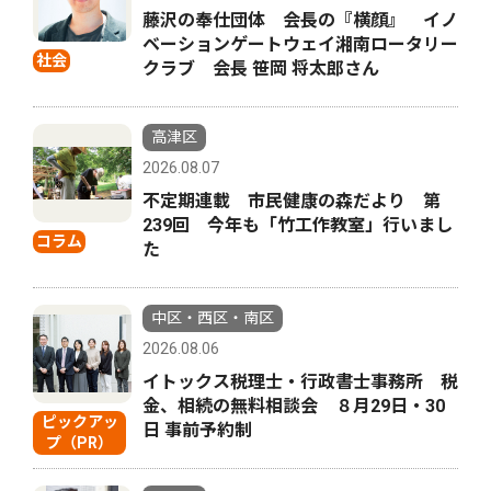
藤沢の奉仕団体 会長の『横顔』 イノ
ベーションゲートウェイ湘南ロータリー
社会
クラブ 会長 笹岡 将太郎さん
高津区
2026.08.07
不定期連載 市民健康の森だより 第
239回 今年も「竹工作教室」行いまし
コラム
た
中区・西区・南区
2026.08.06
イトックス税理士・行政書士事務所 税
金、相続の無料相談会 ８月29日・30
ピックアッ
日 事前予約制
プ（PR）