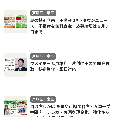
戸塚区・泉区
夏の特別企画 不動産２社×タウンニュー
ス 不動産を無料査定 応募締切は８月31
日まで
戸塚区・泉区
ウスイホーム戸塚店 片付け不要で即金買
取 秘密厳守・即日対応
戸塚区・泉区
買取店わかば たまや戸塚深谷店・Ａコープ
中田店 テレカ・お酒を現金化 強化キャ