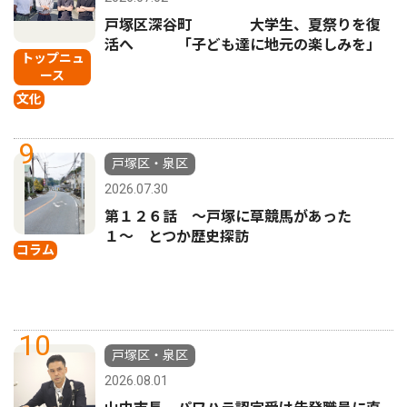
戸塚区深谷町 大学生、夏祭りを復
活へ 「子ども達に地元の楽しみを」
トップニュ
ース
文化
9
戸塚区・泉区
2026.07.30
第１２６話 〜戸塚に草競馬があった
１〜 とつか歴史探訪
コラム
10
戸塚区・泉区
2026.08.01