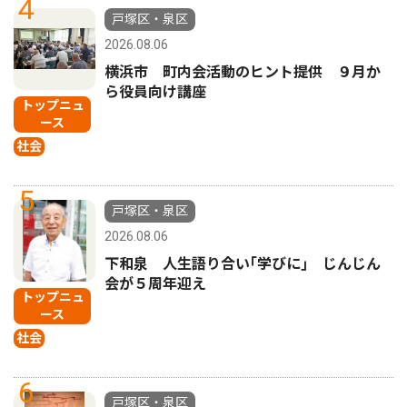
4
戸塚区・泉区
2026.08.06
横浜市 町内会活動のヒント提供 ９月か
ら役員向け講座
トップニュ
ース
社会
5
戸塚区・泉区
2026.08.06
下和泉 人生語り合い｢学びに｣ じんじん
会が５周年迎え
トップニュ
ース
社会
6
戸塚区・泉区