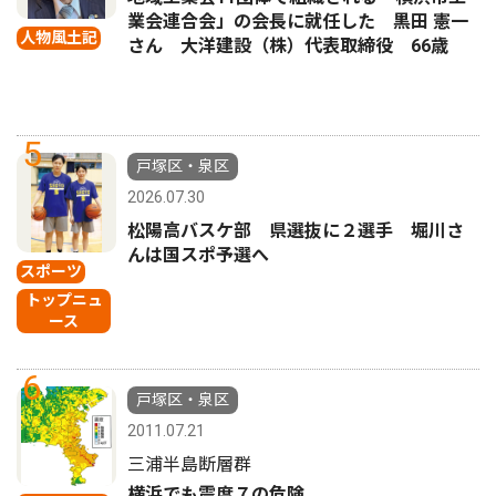
業会連合会」の会長に就任した 黒田 憲一
人物風土記
さん 大洋建設（株）代表取締役 66歳
5
戸塚区・泉区
2026.07.30
松陽高バスケ部 県選抜に２選手 堀川さ
んは国スポ予選へ
スポーツ
トップニュ
ース
6
戸塚区・泉区
2011.07.21
三浦半島断層群
横浜でも震度７の危険