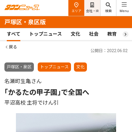
エリア
会社・IR
検索
Menu
戸塚区・泉区版
すべて
トップニュース
文化
社会
教育
ス
戻る
公開日：2022.06.02
戸塚区・泉区
トップニュース
文化
名瀬町生亀さん
｢かるたの甲子園｣で全国へ
平沼高校 主将でけん引