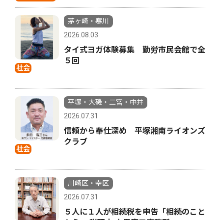
茅ヶ崎・寒川
2026.08.03
タイ式ヨガ体験募集 勤労市民会館で全
５回
社会
平塚・大磯・二宮・中井
2026.07.31
信頼から奉仕深め 平塚湘南ライオンズ
クラブ
社会
川崎区・幸区
2026.07.31
５人に１人が相続税を申告「相続のこと