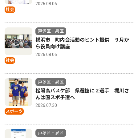
2026.08.06
社会
戸塚区・泉区
横浜市 町内会活動のヒント提供 ９月か
ら役員向け講座
2026.08.06
社会
戸塚区・泉区
松陽高バスケ部 県選抜に２選手 堀川さ
んは国スポ予選へ
2026.07.30
スポーツ
戸塚区・泉区