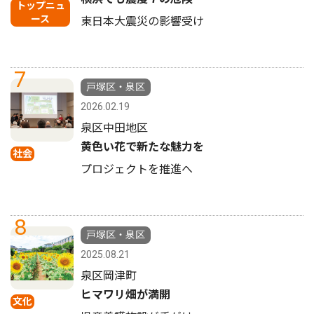
トップニュ
ース
東日本大震災の影響受け
7
戸塚区・泉区
2026.02.19
泉区中田地区
黄色い花で新たな魅力を
社会
プロジェクトを推進へ
8
戸塚区・泉区
2025.08.21
泉区岡津町
ヒマワリ畑が満開
文化