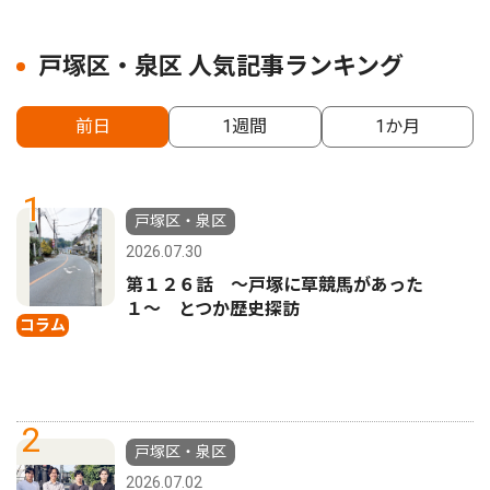
戸塚区・泉区 人気記事ランキング
前日
1週間
1か月
1
戸塚区・泉区
2026.07.30
第１２６話 〜戸塚に草競馬があった
１〜 とつか歴史探訪
コラム
2
戸塚区・泉区
2026.07.02