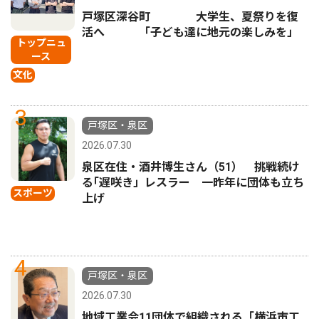
戸塚区深谷町 大学生、夏祭りを復
活へ 「子ども達に地元の楽しみを」
トップニュ
ース
文化
3
戸塚区・泉区
2026.07.30
泉区在住・酒井博生さん（51） 挑戦続け
る｢遅咲き」レスラー 一昨年に団体も立ち
スポーツ
上げ
4
戸塚区・泉区
2026.07.30
地域工業会11団体で組織される「横浜市工