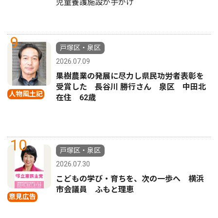
児童養護施設が手がけ
9
戸塚区・泉区
2026.07.09
果樹農業の発展に尽力し県民功労者表彰を
受賞した 長谷川 勝行さん 泉区 中田北
人物風土記
在住 62歳
10
戸塚区・泉区
2026.07.30
こどもの学び・育ちを、次の一歩へ 横浜
市会議員 ふもと理恵
意見広告