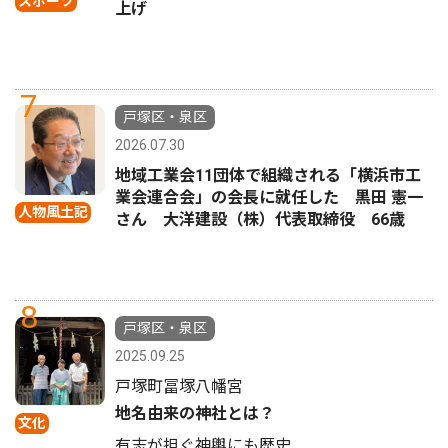
スポーツ
上げ
7
戸塚区・泉区
2026.07.30
地域工業会11団体で組織される「横浜市工
業会連合会」の会長に就任した 黒田 憲一
人物風土記
さん 大洋建設（株）代表取締役 66歳
8
戸塚区・泉区
2025.09.25
戸塚町冨塚八幡宮
地名由来の神社とは？
文化
有志が担ぐ神輿にも歴史