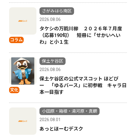
さがみはら南区
2026.08.06
タケシの万能川柳 ２０２６年７月度
（応募190句） 短冊に「せかいへい
コラム
わ」と小１生
保土ケ谷区
2026.08.06
保土ケ谷区の公式マスコット ほどぴ
ー 「ゆるバース」に初参戦 キャラ日
文化
本一目指す
小田原・箱根・湯河原・真鶴
2026.08.01
あっとほーむデスク