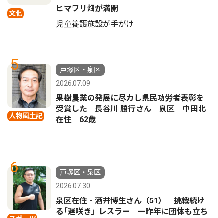
ヒマワリ畑が満開
文化
児童養護施設が手がけ
5
戸塚区・泉区
2026.07.09
果樹農業の発展に尽力し県民功労者表彰を
受賞した 長谷川 勝行さん 泉区 中田北
人物風土記
在住 62歳
6
戸塚区・泉区
2026.07.30
泉区在住・酒井博生さん（51） 挑戦続け
る｢遅咲き」レスラー 一昨年に団体も立ち