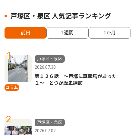
戸塚区・泉区 人気記事ランキング
前日
1週間
1か月
1
戸塚区・泉区
2026.07.30
第１２６話 〜戸塚に草競馬があった
１〜 とつか歴史探訪
コラム
2
戸塚区・泉区
2026.07.02