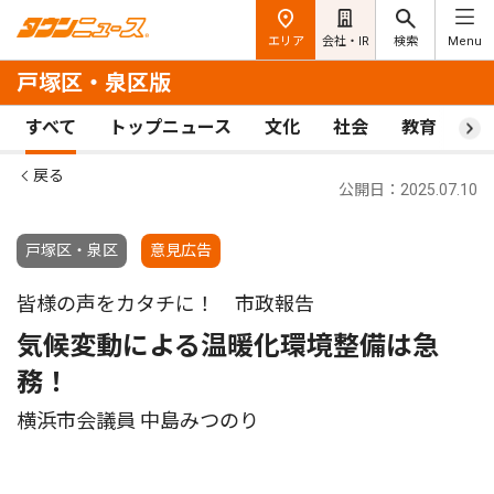
エリア
会社・IR
検索
Menu
戸塚区・泉区版
すべて
トップニュース
文化
社会
教育
ス
戻る
公開日：2025.07.10
戸塚区・泉区
意見広告
皆様の声をカタチに！ 市政報告
気候変動による温暖化環境整備は急
務！
横浜市会議員 中島みつのり