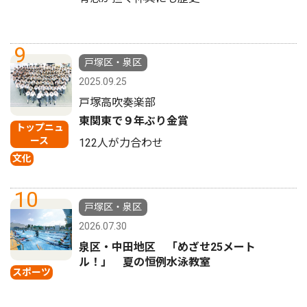
9
戸塚区・泉区
2025.09.25
戸塚高吹奏楽部
東関東で９年ぶり金賞
トップニュ
ース
122人が力合わせ
文化
10
戸塚区・泉区
2026.07.30
泉区・中田地区 「めざせ25メート
ル！」 夏の恒例水泳教室
スポーツ