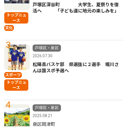
戸塚区深谷町 大学生、夏祭りを復
活へ 「子ども達に地元の楽しみを」
トップニュ
ース
文化
3
戸塚区・泉区
2026.07.30
松陽高バスケ部 県選抜に２選手 堀川さ
んは国スポ予選へ
スポーツ
トップニュ
ース
4
戸塚区・泉区
2025.08.21
泉区岡津町