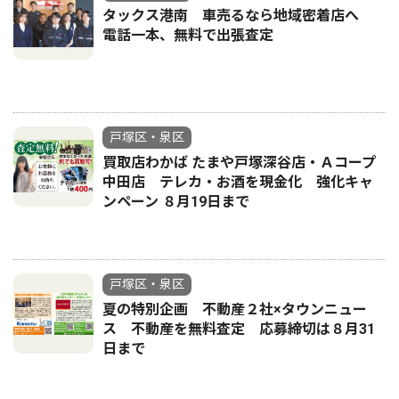
タックス港南 車売るなら地域密着店へ
電話一本、無料で出張査定
戸塚区・泉区
買取店わかば たまや戸塚深谷店・Ａコープ
中田店 テレカ・お酒を現金化 強化キャ
ンペーン ８月19日まで
戸塚区・泉区
夏の特別企画 不動産２社×タウンニュー
ス 不動産を無料査定 応募締切は８月31
日まで