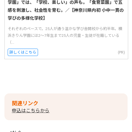
学園」では、「学校、楽しい」の声も。「食育菜園」で五
感を刺激し、社会性を育む。／【神奈川県内初 小中一貫の
学びの多様化学校】
それぞれのペースで。25人が通う温かな学び舎開校から約半年。横
浜きりん学園には2〜7年生まで25人の児童・生徒が在籍している
（...
詳しくはこちら
(PR)
関連リンク
申込はこちらから