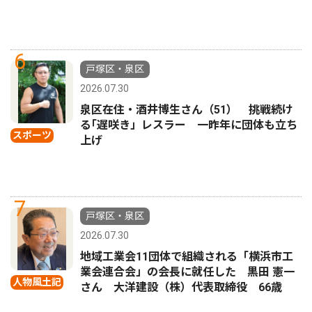
6
戸塚区・泉区
2026.07.30
泉区在住・酒井博生さん（51） 挑戦続け
る｢遅咲き」レスラー 一昨年に団体も立ち
スポーツ
上げ
7
戸塚区・泉区
2026.07.30
地域工業会11団体で組織される「横浜市工
業会連合会」の会長に就任した 黒田 憲一
人物風土記
さん 大洋建設（株）代表取締役 66歳