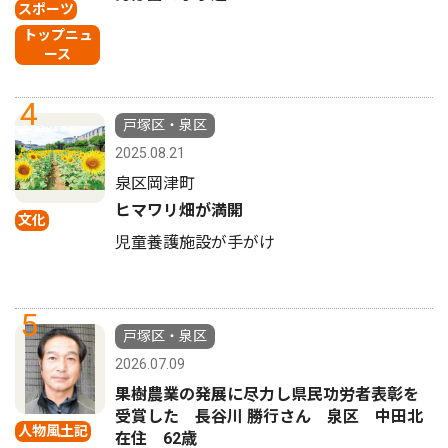
スポーツ
トップニュ
ース
4
戸塚区・泉区
2025.08.21
泉区岡津町
ヒマワリ畑が満開
文化
児童養護施設が手がけ
5
戸塚区・泉区
2026.07.09
果樹農業の発展に尽力し県民功労者表彰を
受賞した 長谷川 勝行さん 泉区 中田北
人物風土記
在住 62歳