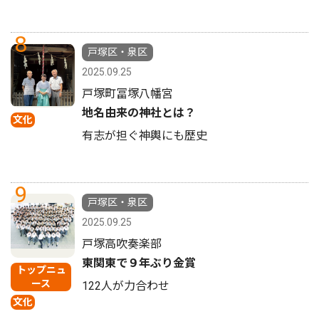
8
戸塚区・泉区
2025.09.25
戸塚町冨塚八幡宮
地名由来の神社とは？
文化
有志が担ぐ神輿にも歴史
9
戸塚区・泉区
2025.09.25
戸塚高吹奏楽部
東関東で９年ぶり金賞
トップニュ
ース
122人が力合わせ
文化