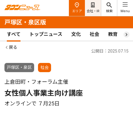
エリア
会社・IR
検索
Menu
戸塚区・泉区版
すべて
トップニュース
文化
社会
教育
ス
戻る
公開日：2025.07.15
戸塚区・泉区
社会
上倉田町・フォーラム主催
女性個人事業主向け講座
オンラインで ７月25日