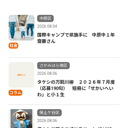
中原区
2026.08.04
国際キャンプで県旗手に 中原中１年
齋藤さん
社会
さがみはら南区
2026.08.06
タケシの万能川柳 ２０２６年７月度
（応募190句） 短冊に「せかいへい
コラム
わ」と小１生
保土ケ谷区
2026.08.06