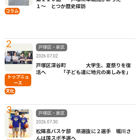
１〜 とつか歴史探訪
コラム
2
戸塚区・泉区
2026.07.02
戸塚区深谷町 大学生、夏祭りを復
活へ 「子ども達に地元の楽しみを」
トップニュ
ース
文化
3
戸塚区・泉区
2026.07.30
松陽高バスケ部 県選抜に２選手 堀川さ
んは国スポ予選へ