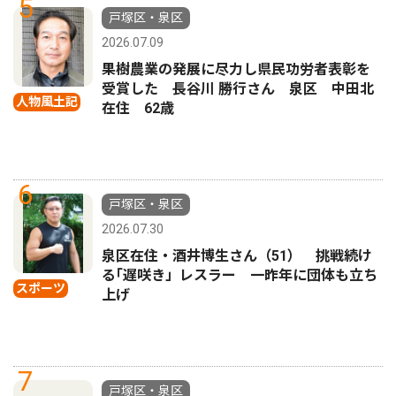
5
戸塚区・泉区
2026.07.09
果樹農業の発展に尽力し県民功労者表彰を
受賞した 長谷川 勝行さん 泉区 中田北
人物風土記
在住 62歳
6
戸塚区・泉区
2026.07.30
泉区在住・酒井博生さん（51） 挑戦続け
る｢遅咲き」レスラー 一昨年に団体も立ち
スポーツ
上げ
7
戸塚区・泉区