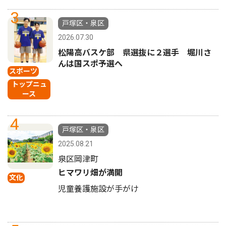
3
戸塚区・泉区
2026.07.30
松陽高バスケ部 県選抜に２選手 堀川さ
んは国スポ予選へ
スポーツ
トップニュ
ース
4
戸塚区・泉区
2025.08.21
泉区岡津町
ヒマワリ畑が満開
文化
児童養護施設が手がけ