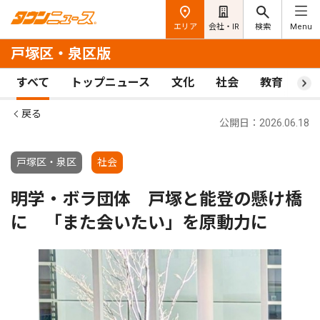
エリア
会社・IR
検索
Menu
戸塚区・泉区版
すべて
トップニュース
文化
社会
教育
ス
戻る
公開日：2026.06.18
戸塚区・泉区
社会
明学・ボラ団体 戸塚と能登の懸け橋
に 「また会いたい」を原動力に