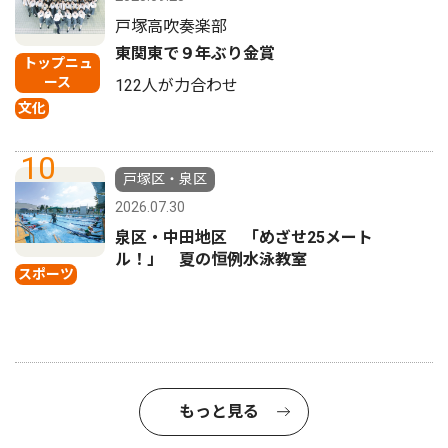
戸塚高吹奏楽部
東関東で９年ぶり金賞
トップニュ
ース
122人が力合わせ
文化
10
戸塚区・泉区
2026.07.30
泉区・中田地区 「めざせ25メート
ル！」 夏の恒例水泳教室
スポーツ
もっと見る