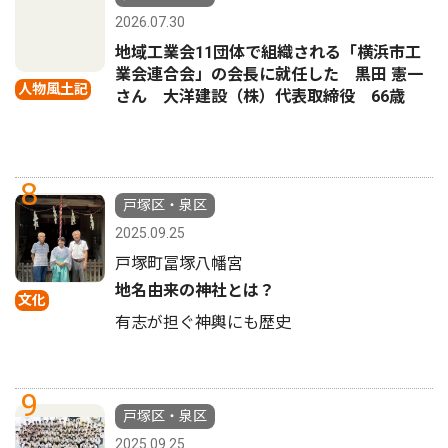
2026.07.30
地域工業会11団体で組織される「横浜市工
業会連合会」の会長に就任した 黒田 憲一
人物風土記
さん 大洋建設（株）代表取締役 66歳
8
戸塚区・泉区
2025.09.25
戸塚町冨塚八幡宮
地名由来の神社とは？
文化
有志が担ぐ神輿にも歴史
9
戸塚区・泉区
2025.09.25