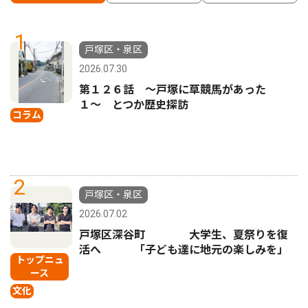
1
戸塚区・泉区
2026.07.30
第１２６話 〜戸塚に草競馬があった
１〜 とつか歴史探訪
コラム
2
戸塚区・泉区
2026.07.02
戸塚区深谷町 大学生、夏祭りを復
活へ 「子ども達に地元の楽しみを」
トップニュ
ース
文化