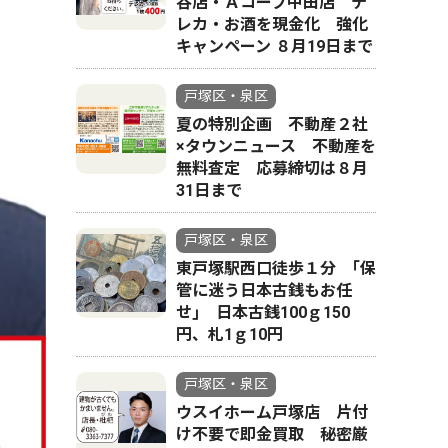
谷店・Ａコープ中田店 テ
レカ・お酒を現金化 強化
キャンペーン ８月19日まで
戸塚区・泉区
夏の特別企画 不動産２社
×タウンニュース 不動産を
無料査定 応募締切は８月
31日まで
戸塚区・泉区
東戸塚駅西口徒歩１分 ｢保
管に迷う日本古銭もお任
せ｣ 日本古銭100ｇ150
円、札1ｇ10円
戸塚区・泉区
ウスイホーム戸塚店 片付
け不要で即金買取 秘密厳