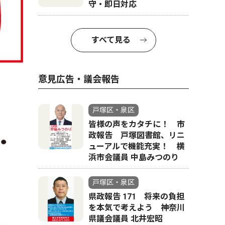
守・即日対応
すべて見る
意見広告・議会報告
戸塚区・泉区
皆様の声をカタチに！ 市
政報告 戸塚図書館、リニ
ューアルで機能充実！ 横
浜市会議員 中島みつのり
戸塚区・泉区
県政報告 171 将来の負担
を本気で考えよう 神奈川
県議会議員 北井宏昭