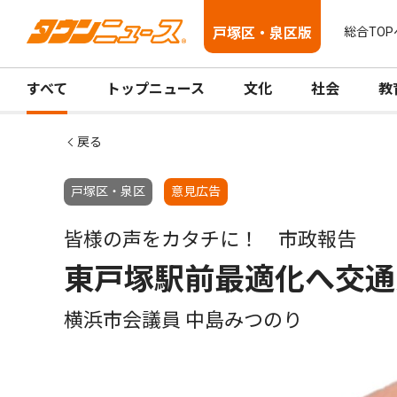
戸塚区・泉区版
総合TOP
すべて
トップニュース
文化
社会
教
戻る
戸塚区・泉区
意見広告
皆様の声をカタチに！ 市政報告
東戸塚駅前最適化へ交通
横浜市会議員 中島みつのり