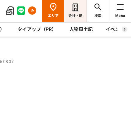
エリア
会社・IR
検索
Menu
R）
タイアップ（PR）
人物風土記
イベント
.08.07