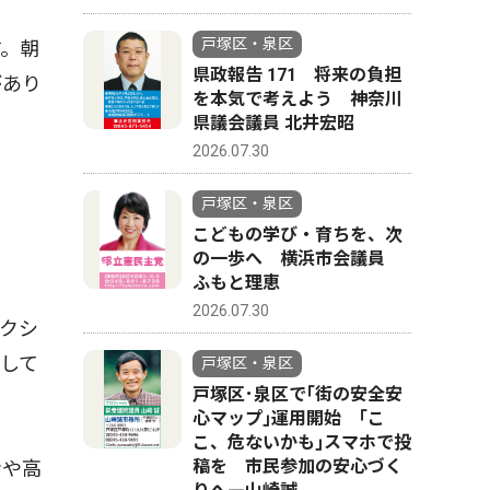
戸塚区・泉区
。朝
県政報告 171 将来の負担
があり
を本気で考えよう 神奈川
県議会議員 北井宏昭
2026.07.30
戸塚区・泉区
こどもの学び・育ちを、次
の一歩へ 横浜市会議員
ふもと理恵
2026.07.30
クシ
して
戸塚区・泉区
戸塚区･泉区で｢街の安全安
心マップ｣運用開始 ｢こ
こ、危ないかも｣スマホで投
稿を 市民参加の安心づく
者や高