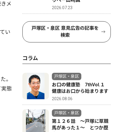
りへ―山崎誠
続きメ
2026.07.23
戸塚区・泉区 意見広告の記事を
てい
検索
コラム
戸塚区・泉区
した。
お口の健康塾 7thVol.１
て実態
健康はお口から始まります
2026.08.06
戸塚区・泉区
第１２６話 〜戸塚に草競
馬があった１〜 とつか歴