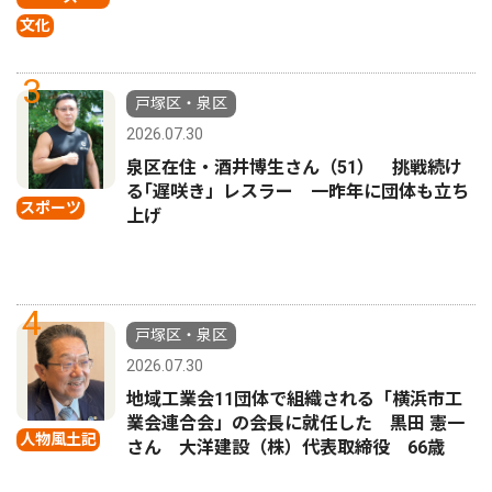
文化
3
戸塚区・泉区
2026.07.30
泉区在住・酒井博生さん（51） 挑戦続け
る｢遅咲き」レスラー 一昨年に団体も立ち
スポーツ
上げ
4
戸塚区・泉区
2026.07.30
地域工業会11団体で組織される「横浜市工
業会連合会」の会長に就任した 黒田 憲一
人物風土記
さん 大洋建設（株）代表取締役 66歳