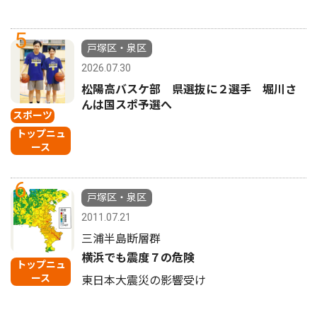
5
戸塚区・泉区
2026.07.30
松陽高バスケ部 県選抜に２選手 堀川さ
んは国スポ予選へ
スポーツ
トップニュ
ース
6
戸塚区・泉区
2011.07.21
三浦半島断層群
横浜でも震度７の危険
トップニュ
ース
東日本大震災の影響受け