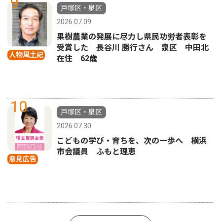
9
戸塚区・泉区
2026.07.09
果樹農業の発展に尽力し県民功労者表彰を
受賞した 長谷川 勝行さん 泉区 中田北
人物風土記
在住 62歳
10
戸塚区・泉区
2026.07.30
こどもの学び・育ちを、次の一歩へ 横浜
市会議員 ふもと理恵
意見広告