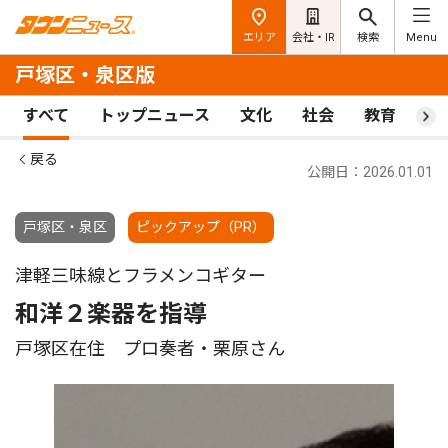
エリア
会社・IR
検索
Menu
戸塚区・泉区版
すべて
トップニュース
文化
社会
教育
ス
戻る
公開日：2026.01.01
戸塚区・泉区
ピックアップ（PR）
津軽三味線とフラメンコギター
和洋２楽器を指導
戸塚区在住 プロ奏者・栗原さん