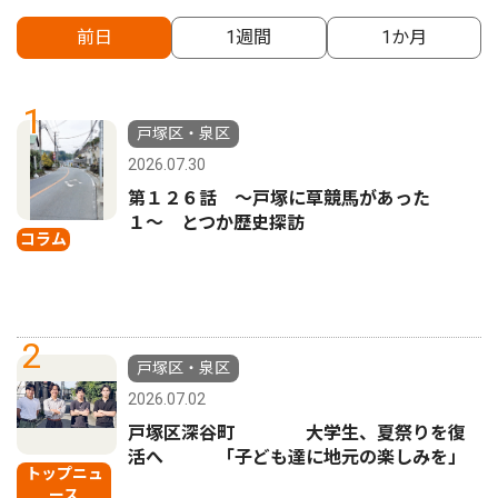
前日
1週間
1か月
1
戸塚区・泉区
2026.07.30
第１２６話 〜戸塚に草競馬があった
１〜 とつか歴史探訪
コラム
2
戸塚区・泉区
2026.07.02
戸塚区深谷町 大学生、夏祭りを復
活へ 「子ども達に地元の楽しみを」
トップニュ
ース