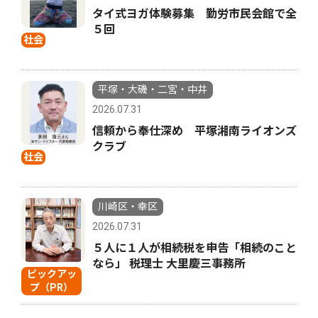
タイ式ヨガ体験募集 勤労市民会館で全
５回
社会
平塚・大磯・二宮・中井
2026.07.31
信頼から奉仕深め 平塚湘南ライオンズ
クラブ
社会
川崎区・幸区
2026.07.31
５人に１人が相続税を申告「相続のこと
なら」 税理士 大里慶三事務所
ピックアッ
プ（PR）