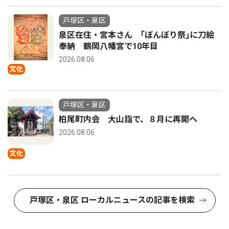
戸塚区・泉区
泉区在住・宮本さん ｢ぼんぼり祭｣に刀絵
奉納 鶴岡八幡宮で10年目
2026.08.06
文化
戸塚区・泉区
柏尾町内会 大山詣で、８月に再開へ
2026.08.06
文化
戸塚区・泉区 ローカルニュースの記事を検索