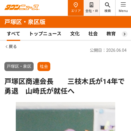
エリア
会社・IR
検索
Menu
戸塚区・泉区版
すべて
トップニュース
文化
社会
教育
ス
戻る
公開日：2026.06.04
戸塚区・泉区
社会
戸塚区商連会長 三枝木氏が14年で
勇退 山崎氏が就任へ