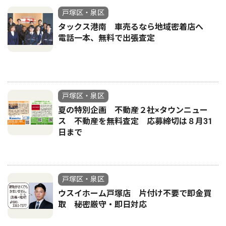
戸塚区・泉区
タックス港南 車売るなら地域密着店へ
電話一本、無料で出張査定
戸塚区・泉区
夏の特別企画 不動産２社×タウンニュー
ス 不動産を無料査定 応募締切は８月31
日まで
戸塚区・泉区
ウスイホーム戸塚店 片付け不要で即金買
取 秘密厳守・即日対応