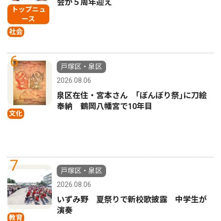
会が５周年迎え
トップニュ
ース
社会
6
戸塚区・泉区
2026.08.06
泉区在住・宮本さん ｢ぼんぼり祭｣に刀絵
奉納 鶴岡八幡宮で10年目
文化
7
戸塚区・泉区
2026.08.06
いずみ野 夏祭りで新校歌披露 中学生が
演奏
教育