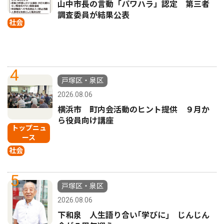
山中市長の言動「パワハラ」認定 第三者
調査委員が結果公表
社会
4
戸塚区・泉区
2026.08.06
横浜市 町内会活動のヒント提供 ９月か
ら役員向け講座
トップニュ
ース
社会
5
戸塚区・泉区
2026.08.06
下和泉 人生語り合い｢学びに｣ じんじん