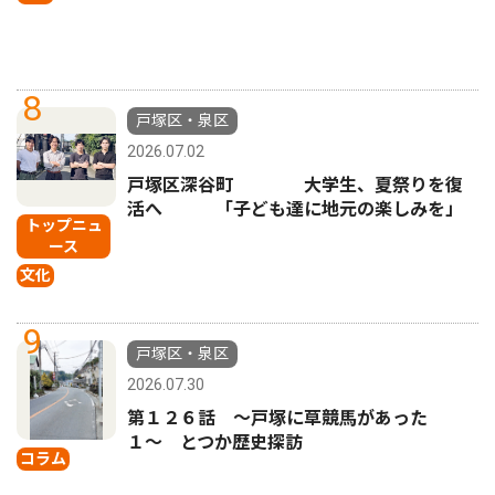
8
戸塚区・泉区
2026.07.02
戸塚区深谷町 大学生、夏祭りを復
活へ 「子ども達に地元の楽しみを」
トップニュ
ース
文化
9
戸塚区・泉区
2026.07.30
第１２６話 〜戸塚に草競馬があった
１〜 とつか歴史探訪
コラム