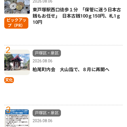
2026.08.06
東戸塚駅西口徒歩１分 ｢保管に迷う日本古
銭もお任せ｣ 日本古銭100ｇ150円、札1ｇ
ピックアッ
10円
プ（PR）
2
戸塚区・泉区
2026.08.06
柏尾町内会 大山詣で、８月に再開へ
文化
3
戸塚区・泉区
2026.08.06