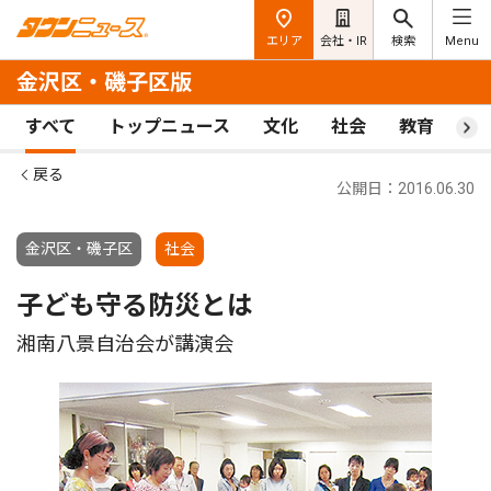
エリア
会社・IR
検索
Menu
金沢区・磯子区版
すべて
トップニュース
文化
社会
教育
ス
戻る
公開日：2016.06.30
金沢区・磯子区
社会
子ども守る防災とは
湘南八景自治会が講演会