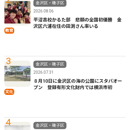
金沢区・磯子区
2026.08.06
平沼高校かるた部 悲願の全国初優勝 金
沢区六浦在住の田渕さん率いる
教育
3
金沢区・磯子区
2026.07.31
８月10日に金沢区の海の公園にスタバオー
プン 登録有形文化財内では横浜市初
文化
4
金沢区・磯子区