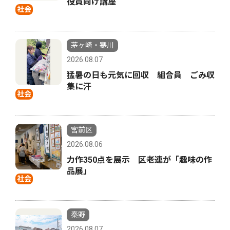
役員向け講座
社会
茅ヶ崎・寒川
2026.08.07
猛暑の日も元気に回収 組合員 ごみ収
集に汗
社会
宮前区
2026.08.06
力作350点を展示 区老連が「趣味の作
品展」
社会
秦野
2026.08.07