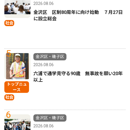
2026.08.06
金沢区 区制80周年に向け始動 ７月27日
に設立総会
社会
5
金沢区・磯子区
2026.08.06
六浦で通学見守る90歳 無事故を願い20年
以上
トップニュ
ース
社会
6
金沢区・磯子区
2026.08.06