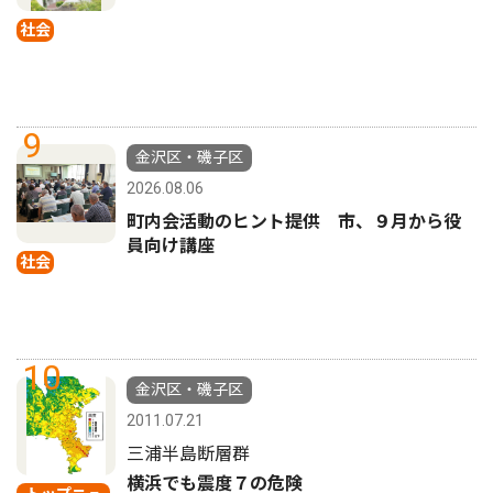
社会
9
金沢区・磯子区
2026.08.06
町内会活動のヒント提供 市、９月から役
員向け講座
社会
10
金沢区・磯子区
2011.07.21
三浦半島断層群
横浜でも震度７の危険