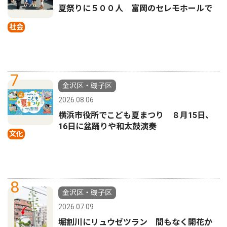
夏祭りに５００人 富岡のセレモホールで
社会
7
金沢区・磯子区
2026.08.06
横浜市役所でこども夏まつり ８月15日、
16日に盆踊りや和太鼓演奏
文化
8
金沢区・磯子区
2026.07.09
堀割川にリュウゼツラン 間もなく開花か