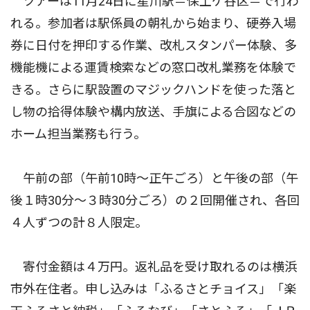
ツアーは11月24日に星川駅＝保土ケ谷区＝で行わ
れる。参加者は駅係員の朝礼から始まり、硬券入場
券に日付を押印する作業、改札スタンパー体験、多
機能機による運賃検索などの窓口改札業務を体験で
きる。さらに駅設置のマジックハンドを使った落と
し物の拾得体験や構内放送、手旗による合図などの
ホーム担当業務も行う。
午前の部（午前10時〜正午ごろ）と午後の部（午
後１時30分〜３時30分ごろ）の２回開催され、各回
４人ずつの計８人限定。
寄付金額は４万円。返礼品を受け取れるのは横浜
市外在住者。申し込みは「ふるさとチョイス」「楽