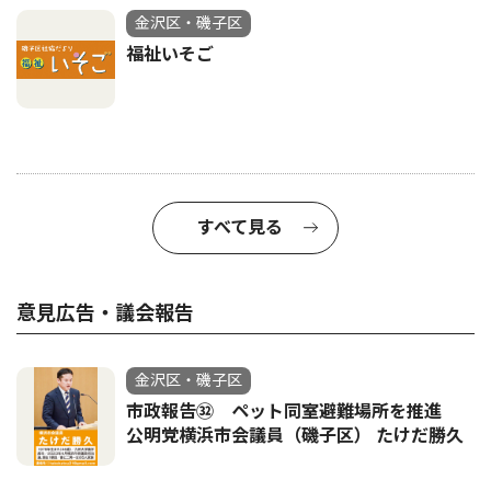
金沢区・磯子区
福祉いそご
すべて見る
意見広告・議会報告
金沢区・磯子区
市政報告㉜ ペット同室避難場所を推進
公明党横浜市会議員（磯子区） たけだ勝久