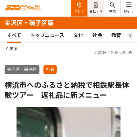
エリア
会社・IR
検索
Menu
金沢区・磯子区版
すべて
トップニュース
文化
社会
教育
ス
戻る
公開日：2025.09.09
金沢区・磯子区
社会
横浜市へのふるさと納税で相鉄駅長体
験ツアー 返礼品に新メニュー