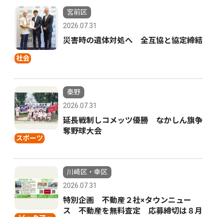
宮前区
2026.07.31
災害時の遺体対処へ 全互協と協定締結
社会
秦野
2026.07.31
延長戦制しコメッツ優勝 なかしん旗争
奪野球大会
スポーツ
川崎区・幸区
2026.07.31
特別企画 不動産２社×タウンニュー
ス 不動産を無料査定 応募締切は８月