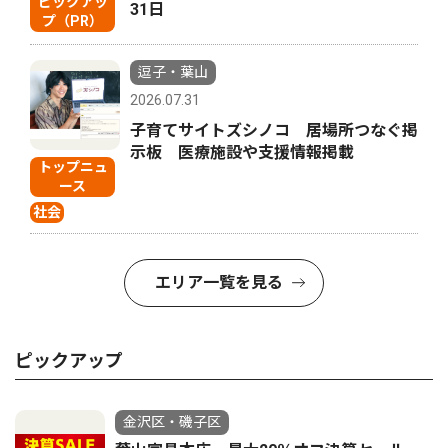
ピックアッ
31日
プ（PR）
逗子・葉山
2026.07.31
子育てサイトズシノコ 居場所つなぐ掲
示板 医療施設や支援情報掲載
トップニュ
ース
社会
エリア一覧を見る
ピックアップ
金沢区・磯子区