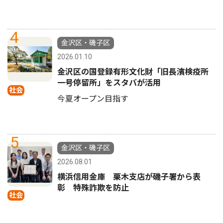
4
金沢区・磯子区
2026.01.10
金沢区の国登録有形文化財「旧長濱検疫所
一号停留所」をスタバが活用
社会
今夏オープン目指す
5
金沢区・磯子区
2026.08.01
横浜信用金庫 栗木支店が磯子署から表
彰 特殊詐欺を防止
社会