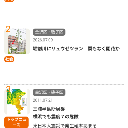
2
金沢区・磯子区
2026.07.09
堀割川にリュウゼツラン 間もなく開花か
社会
3
金沢区・磯子区
2011.07.21
三浦半島断層群
横浜でも震度７の危険
トップニュ
ース
東日本大震災で発生確率高まる