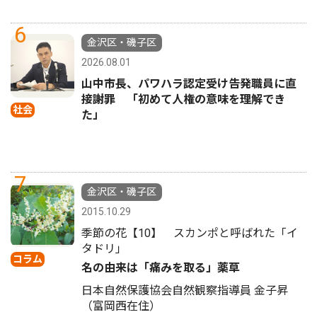
6
金沢区・磯子区
2026.08.01
山中市長、パワハラ認定受け告発職員に直
接謝罪 「初めて人権の意味を理解でき
社会
た」
7
金沢区・磯子区
2015.10.29
季節の花【10】 スカンポと呼ばれた「イ
タドリ」
コラム
名の由来は「痛みを取る」薬草
日本自然保護協会自然観察指導員 金子昇
（富岡西在住）