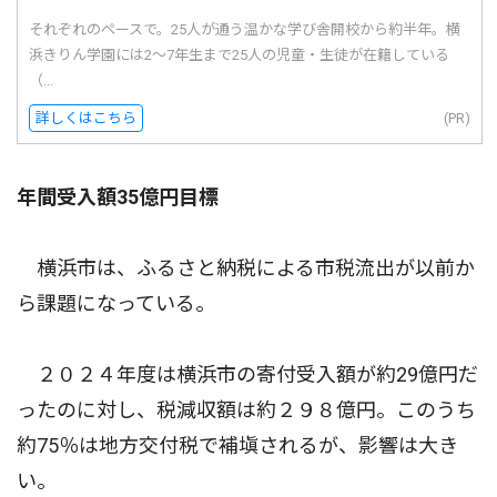
それぞれのペースで。25人が通う温かな学び舎開校から約半年。横
浜きりん学園には2〜7年生まで25人の児童・生徒が在籍している
（...
詳しくはこちら
(PR)
年間受入額35億円目標
横浜市は、ふるさと納税による市税流出が以前か
ら課題になっている。
２０２４年度は横浜市の寄付受入額が約29億円だ
ったのに対し、税減収額は約２９８億円。このうち
約75％は地方交付税で補塡されるが、影響は大き
い。