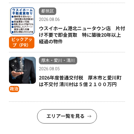
都筑区
2026.08.06
ウスイホーム港北ニュータウン店 片付
け不要で即金買取 特に築後20年以上
ピックアッ
経過の物件
プ（PR）
厚木・愛川・清川
2026.08.05
2026年度普通交付税 厚木市と愛川町
は不交付 清川村は５億２１００万円
政治
エリア一覧を見る