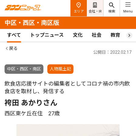
エリア
会社・IR
検索
Menu
中区・西区・南区版
すべて
トップニュース
文化
社会
教育
ス
戻る
公開日：2022.02.17
中区・西区・南区
人物風土記
飲食店応援サイトの編集者としてコロナ禍の市内飲
食店を取材し、発信する
袴田 あかりさん
西区東ケ丘在住 27歳