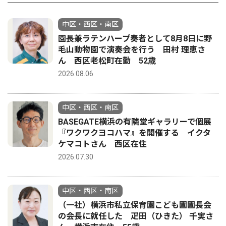
中区・西区・南区
園長兼ラテンハープ奏者として8月8日に野
毛山動物園で演奏会を行う 田村 理恵さ
ん 西区老松町在勤 52歳
2026.08.06
中区・西区・南区
BASEGATE横浜の有隣堂ギャラリーで個展
『ワクワクヨコハマ』を開催する イクタ
ケマコトさん 西区在住
2026.07.30
中区・西区・南区
（一社）横浜市私立保育園こども園園長会
の会長に就任した 疋田（ひきた） 千実さ