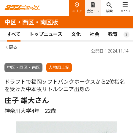
エリア
会社・IR
検索
Menu
中区・西区・南区版
すべて
トップニュース
文化
社会
教育
ス
戻る
公開日：2024.11.14
中区・西区・南区
人物風土記
ドラフトで福岡ソフトバンクホークスから2位指名
を受けた中本牧リトルシニア出身の
庄子 雄大さん
神奈川大学4年 22歳