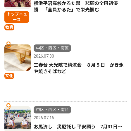
横浜平沼高校かるた部 悲願の全国初優
勝 「全員かるた」で栄光掴む
トップニュ
ース
教育
8
中区・西区・南区
2026.07.30
三春台 大光院で納涼会 ８月５日 かき氷
や焼きそばなど
文化
9
中区・西区・南区
2026.07.16
お馬流し 災厄託し 平安願う 7月31日〜