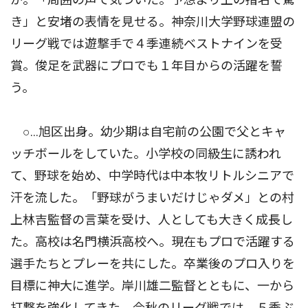
き」と安堵の表情を見せる。神奈川大学野球連盟の
リーグ戦では遊撃手で４季連続ベストナインを受
賞。俊足を武器にプロでも１年目からの活躍を誓
う。
○…旭区出身。幼少期は自宅前の公園で父とキャ
ッチボールをしていた。小学校の同級生に誘われ
て、野球を始め、中学時代は中本牧リトルシニアで
汗を流した。「野球がうまいだけじゃダメ」との村
上林吉監督の言葉を受け、人としても大きく成長し
た。高校は名門横浜高校へ。現在もプロで活躍する
選手たちとプレーを共にした。卒業後のプロ入りを
目標に神大に進学。岸川雄二監督とともに、一から
打撃を強化してきた。今秋のリーグ戦では、５季ぶ