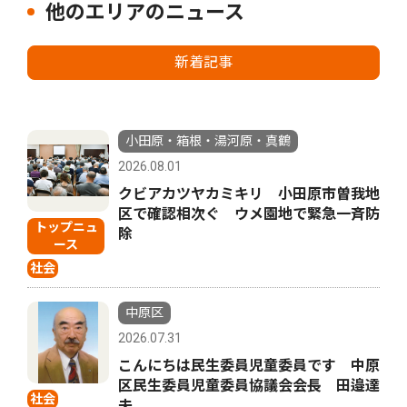
他のエリアのニュース
新着記事
小田原・箱根・湯河原・真鶴
2026.08.01
クビアカツヤカミキリ 小田原市曽我地
区で確認相次ぐ ウメ園地で緊急一斉防
トップニュ
除
ース
社会
中原区
2026.07.31
こんにちは民生委員児童委員です 中原
区民生委員児童委員協議会会長 田邉達
社会
夫