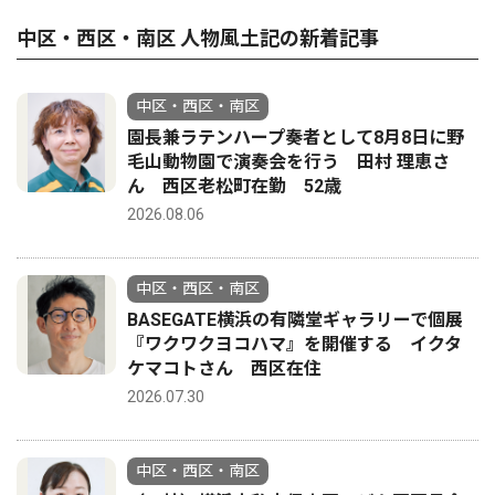
中区・西区・南区 人物風土記の新着記事
中区・西区・南区
園長兼ラテンハープ奏者として8月8日に野
毛山動物園で演奏会を行う 田村 理恵さ
ん 西区老松町在勤 52歳
2026.08.06
中区・西区・南区
BASEGATE横浜の有隣堂ギャラリーで個展
『ワクワクヨコハマ』を開催する イクタ
ケマコトさん 西区在住
2026.07.30
中区・西区・南区