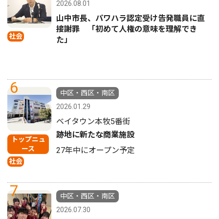
2026.08.01
山中市長、パワハラ認定受け告発職員に直
接謝罪 「初めて人権の意味を理解でき
社会
た」
6
中区・西区・南区
2026.01.29
ベイタウン本牧5番街
跡地に新たな商業施設
トップニュ
ース
27年中にオープン予定
社会
7
中区・西区・南区
2026.07.30