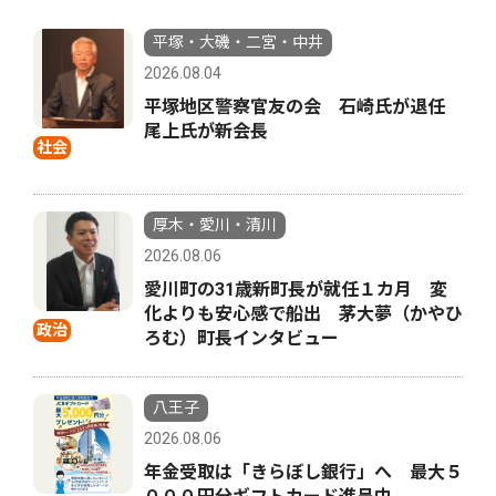
平塚・大磯・二宮・中井
2026.08.04
平塚地区警察官友の会 石崎氏が退任
尾上氏が新会長
社会
厚木・愛川・清川
2026.08.06
愛川町の31歳新町長が就任１カ月 変
化よりも安心感で船出 茅大夢（かやひ
政治
ろむ）町長インタビュー
八王子
2026.08.06
年金受取は「きらぼし銀行」へ 最大５