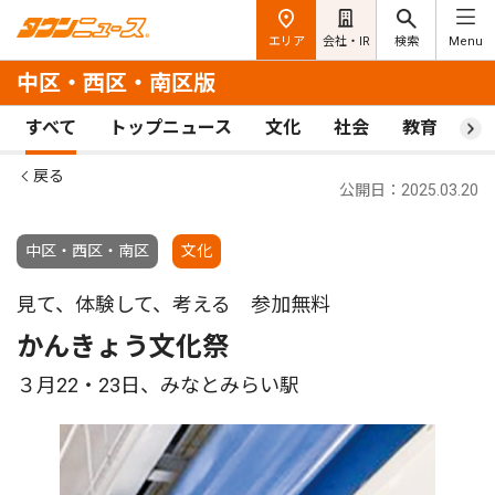
エリア
会社・IR
検索
Menu
中区・西区・南区版
すべて
トップニュース
文化
社会
教育
ス
戻る
公開日：2025.03.20
中区・西区・南区
文化
見て、体験して、考える 参加無料
かんきょう文化祭
３月22・23日、みなとみらい駅