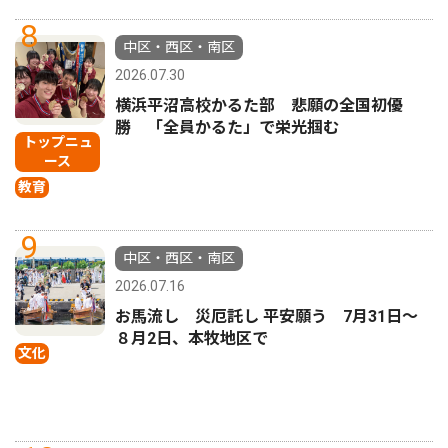
8
中区・西区・南区
2026.07.30
横浜平沼高校かるた部 悲願の全国初優
勝 「全員かるた」で栄光掴む
トップニュ
ース
教育
9
中区・西区・南区
2026.07.16
お馬流し 災厄託し 平安願う 7月31日〜
８月2日、本牧地区で
文化