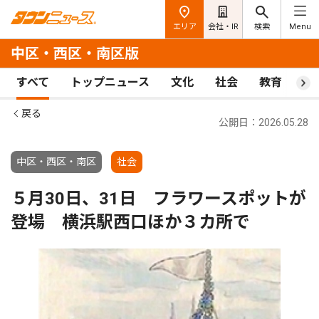
エリア
会社・IR
検索
Menu
中区・西区・南区版
すべて
トップニュース
文化
社会
教育
ス
戻る
公開日：2026.05.28
中区・西区・南区
社会
５月30日、31日 フラワースポットが
登場 横浜駅西口ほか３カ所で