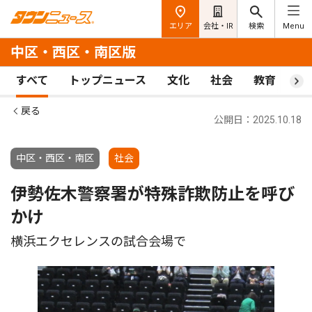
エリア
会社・IR
検索
Menu
中区・西区・南区版
すべて
トップニュース
文化
社会
教育
ス
戻る
公開日：2025.10.18
中区・西区・南区
社会
伊勢佐木警察署が特殊詐欺防止を呼び
かけ
横浜エクセレンスの試合会場で