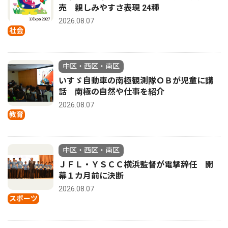
売 親しみやすさ表現 24種
2026.08.07
社会
中区・西区・南区
いすゞ自動車の南極観測隊ＯＢが児童に講
話 南極の自然や仕事を紹介
2026.08.07
教育
中区・西区・南区
ＪＦＬ・ＹＳＣＣ横浜監督が電撃辞任 開
幕１カ月前に決断
2026.08.07
スポーツ