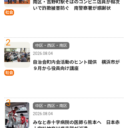
南区・吉野町駅そばのコンビニ店員が相次
いで詐欺被害防ぐ 南警察署が感謝状
社会
2
中区・西区・南区
2026.08.04
自治会町内会活動のヒント提供 横浜市が
９月から役員向け講座
社会
3
中区・西区・南区
2026.08.04
みなと赤十字病院の医師ら熊本へ 日本赤