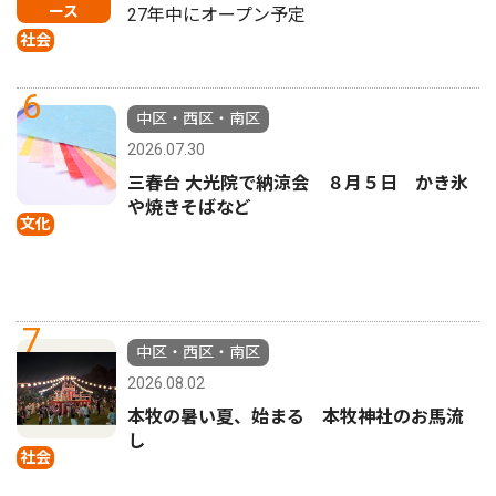
ース
27年中にオープン予定
社会
6
中区・西区・南区
2026.07.30
三春台 大光院で納涼会 ８月５日 かき氷
や焼きそばなど
文化
7
中区・西区・南区
2026.08.02
本牧の暑い夏、始まる 本牧神社のお馬流
し
社会