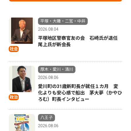
平塚・大磯・二宮・中井
2026.08.04
平塚地区警察官友の会 石崎氏が退任
尾上氏が新会長
社会
厚木・愛川・清川
2026.08.06
愛川町の31歳新町長が就任１カ月 変
化よりも安心感で船出 茅大夢（かやひ
政治
ろむ）町長インタビュー
八王子
2026.08.06