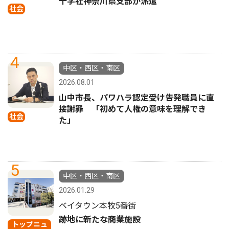
十字社神奈川県支部が派遣
社会
4
中区・西区・南区
2026.08.01
山中市長、パワハラ認定受け告発職員に直
接謝罪 「初めて人権の意味を理解でき
社会
た」
5
中区・西区・南区
2026.01.29
ベイタウン本牧5番街
跡地に新たな商業施設
トップニュ