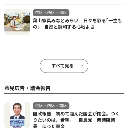
中区・西区・南区
葉山家具みなとみらい 日々を彩る｢一生も
の｣ 自然と調和する心地よさ
すべて見る
意見広告・議会報告
中区・西区・南区
国政報告 初めて臨んだ国会が閉会。つく
りたいのは、希望。 自民党 衆議院議
員 にった章文