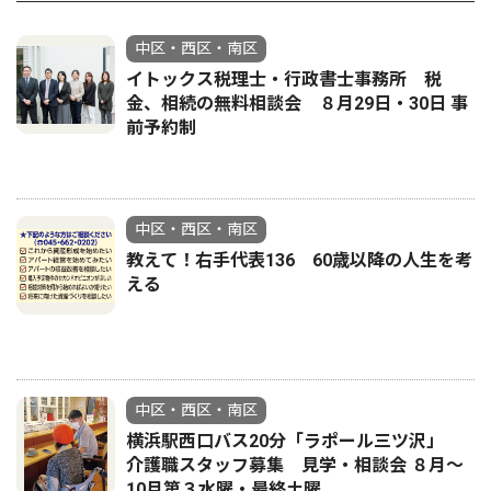
中区・西区・南区
イトックス税理士・行政書士事務所 税
金、相続の無料相談会 ８月29日・30日 事
前予約制
中区・西区・南区
教えて！右手代表136 60歳以降の人生を考
える
中区・西区・南区
横浜駅西口バス20分「ラポール三ツ沢」
介護職スタッフ募集 見学・相談会 ８月〜
10月第３水曜・最終土曜