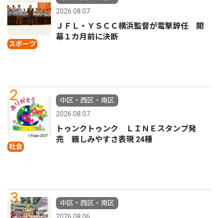
2026.08.07
ＪＦＬ・ＹＳＣＣ横浜監督が電撃辞任 開
幕１カ月前に決断
スポーツ
2
中区・西区・南区
2026.08.07
トゥンクトゥンク ＬＩＮＥスタンプ発
売 親しみやすさ表現 24種
社会
3
中区・西区・南区
2026.08.06