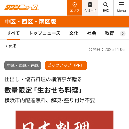
エリア
会社・IR
検索
Menu
中区・西区・南区版
すべて
トップニュース
文化
社会
教育
ス
戻る
公開日：2025.11.06
中区・西区・南区
ピックアップ（PR）
仕出し・懐石料理の横濱亭が贈る
数量限定 ｢生おせち料理｣
横浜市内配達無料、解凍･盛り付け不要