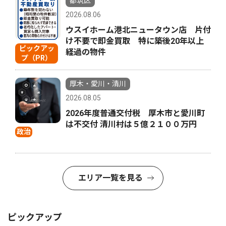
都筑区
2026.08.06
ウスイホーム港北ニュータウン店 片付
け不要で即金買取 特に築後20年以上
ピックアッ
経過の物件
プ（PR）
厚木・愛川・清川
2026.08.05
2026年度普通交付税 厚木市と愛川町
は不交付 清川村は５億２１００万円
政治
エリア一覧を見る
ピックアップ