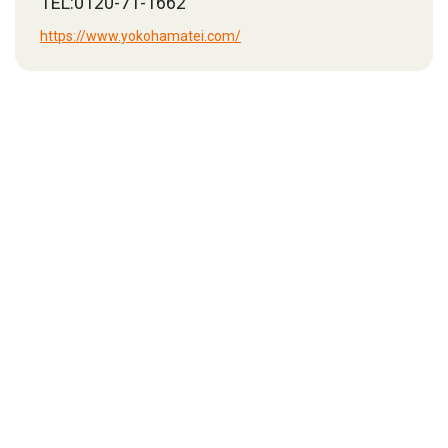
TEL:0120-71-1662
https://www.yokohamatei.com/