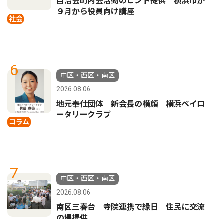
自治会町内会活動のヒント提供 横浜市が
９月から役員向け講座
社会
6
中区・西区・南区
2026.08.06
地元奉仕団体 新会長の横顔 横浜ベイロ
ータリークラブ
コラム
7
中区・西区・南区
2026.08.06
南区三春台 寺院連携で縁日 住民に交流
の場提供