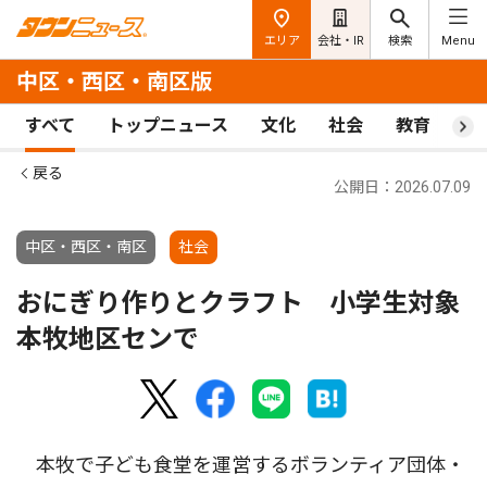
エリア
会社・IR
検索
Menu
中区・西区・南区版
すべて
トップニュース
文化
社会
教育
ス
戻る
公開日：2026.07.09
中区・西区・南区
社会
おにぎり作りとクラフト 小学生対象
本牧地区センで
本牧で子ども食堂を運営するボランティア団体・