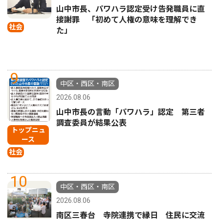
山中市長、パワハラ認定受け告発職員に直
接謝罪 「初めて人権の意味を理解でき
社会
た」
9
中区・西区・南区
2026.08.06
山中市長の言動「パワハラ」認定 第三者
調査委員が結果公表
トップニュ
ース
社会
10
中区・西区・南区
2026.08.06
南区三春台 寺院連携で縁日 住民に交流