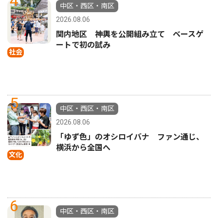
4
中区・西区・南区
2026.08.06
関内地区 神輿を公開組み立て ベースゲ
ートで初の試み
社会
5
中区・西区・南区
2026.08.06
「ゆず色」のオシロイバナ ファン通じ、
横浜から全国へ
文化
6
中区・西区・南区