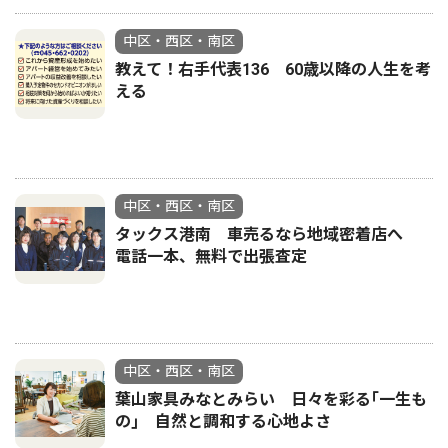
中区・西区・南区
教えて！右手代表136 60歳以降の人生を考
える
中区・西区・南区
タックス港南 車売るなら地域密着店へ
電話一本、無料で出張査定
中区・西区・南区
葉山家具みなとみらい 日々を彩る｢一生も
の｣ 自然と調和する心地よさ