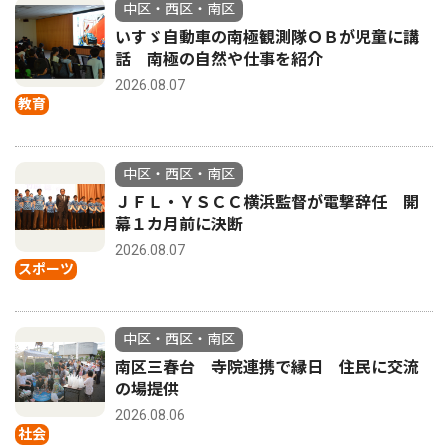
中区・西区・南区
いすゞ自動車の南極観測隊ＯＢが児童に講
話 南極の自然や仕事を紹介
2026.08.07
教育
中区・西区・南区
ＪＦＬ・ＹＳＣＣ横浜監督が電撃辞任 開
幕１カ月前に決断
2026.08.07
スポーツ
中区・西区・南区
南区三春台 寺院連携で縁日 住民に交流
の場提供
2026.08.06
社会