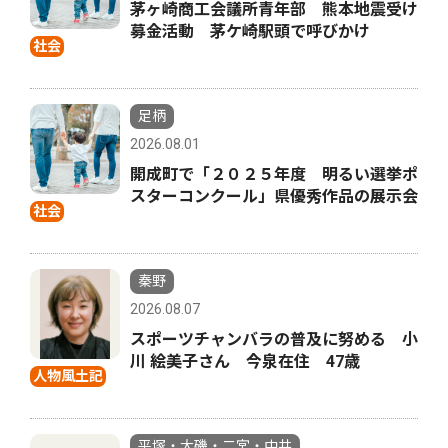
茅ヶ崎商工会議所青年部 熊本地震受け
募金活動 茅ケ崎駅頭で呼びかけ
社会
足柄
2026.08.01
開成町で「２０２５年度 明るい選挙ポ
スターコンクール」県優秀作品の展示会
社会
秦野
2026.08.07
スポーツチャンバラの普及に努める 小
川 絵美子さん 今泉在住 47歳
人物風土記
平塚・大磯・二宮・中井