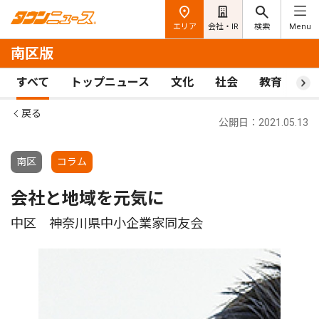
エリア
会社・IR
検索
Menu
南区版
すべて
トップニュース
文化
社会
教育
ス
戻る
公開日：2021.05.13
南区
コラム
会社と地域を元気に
中区 神奈川県中小企業家同友会