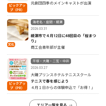
元劇団四季のメインキャストが出演
ピックアッ
プ（PR）
海老名・座間・綾瀬
2026.03.31
綾瀬市で４月12日に48回目の「桜まつ
り」
文化
商工会青年部が主催
平塚・大磯・二宮・中井
2026.03.27
大磯プリンスホテルテニススクール
テニスで春を感じよう
ピックアッ
４月１日からの体験申込で「お得！」
プ（PR）
エリア一覧を見る