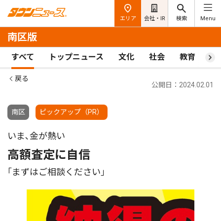
エリア
会社・IR
検索
Menu
南区版
すべて
トップニュース
文化
社会
教育
ス
戻る
公開日：2024.02.01
南区
ピックアップ（PR）
いま､金が熱い
高額査定に自信
｢まずはご相談ください｣