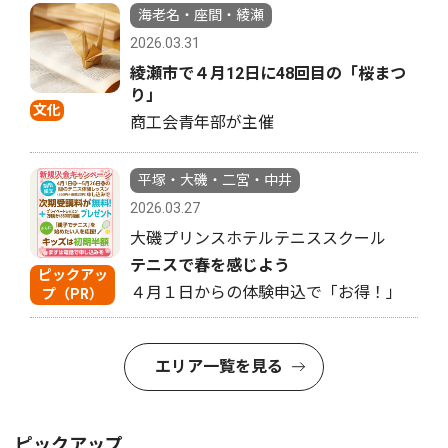
海老名・座間・綾瀬
2026.03.31
綾瀬市で４月12日に48回目の「桜まつ
り」
文化
商工会青年部が主催
平塚・大磯・二宮・中井
2026.03.27
大磯プリンスホテルテニススクール
テニスで春を感じよう
ピックアッ
４月１日からの体験申込で「お得！」
プ（PR）
エリア一覧を見る
ピックアップ