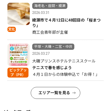
海老名・座間・綾瀬
2026.03.31
綾瀬市で４月12日に48回目の「桜まつ
り」
文化
商工会青年部が主催
平塚・大磯・二宮・中井
2026.03.27
大磯プリンスホテルテニススクール
テニスで春を感じよう
ピックアッ
４月１日からの体験申込で「お得！」
プ（PR）
エリア一覧を見る