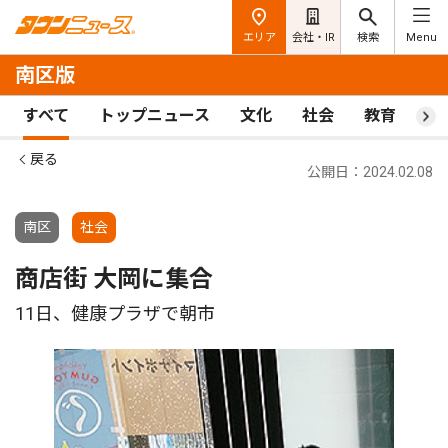
エリア
会社・IR
検索
Menu
南区版
すべて
トップニュース
文化
社会
教育
ス
戻る
公開日：2024.02.08
南区
社会
商店街 大岡に集合
11日、健康プラザで朝市