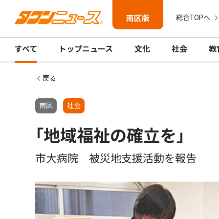
南区版
総合TOPへ
すべて
トップニュース
文化
社会
教
戻る
南区
社会
｢地域福祉の確立を｣
市大病院 被災地支援活動を報告