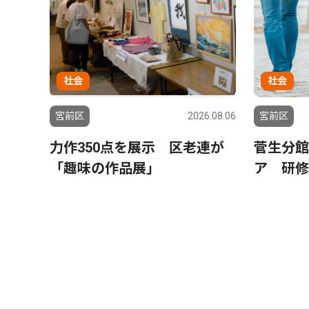
社会
社会
宮前区
2026.08.06
宮前区
力作350点を展示 区老連が
菅生分館
「趣味の作品展」
ア 研修