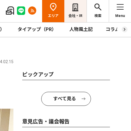
エリア
会社・IR
検索
Menu
R）
タイアップ（PR）
人物風土記
コラム
.02.15
ピックアップ
すべて見る
意見広告・議会報告