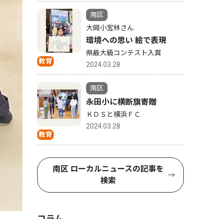
南区
大岡小宮林さん
環境への思い 絵で表現
県最大級コンテスト入賞
教育
2024.03.28
南区
永田小に横断旗寄贈
ＫＤＳと横浜ＦＣ
2024.03.28
教育
南区 ローカルニュースの記事を
検索
コラム