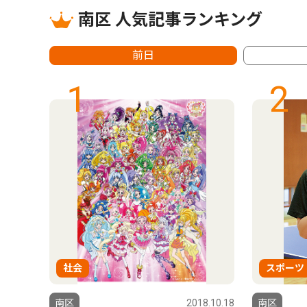
南区 人気記事ランキング
前日
1
2
社会
スポーツ
南区
2018.10.18
南区