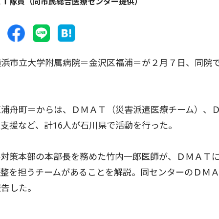
ＡＴ隊員（同市民総合医療センター提供）
浜市立大学附属病院＝金沢区福浦＝が２月７日、同院
浦舟町＝からは、ＤＭＡＴ（災害派遣医療チーム）、
支援など、計16人が石川県で活動を行った。
対策本部の本部長を務めた竹内一郎医師が、ＤＭＡＴ
調整を担うチームがあることを解説。同センターのＤＭ
報告した。