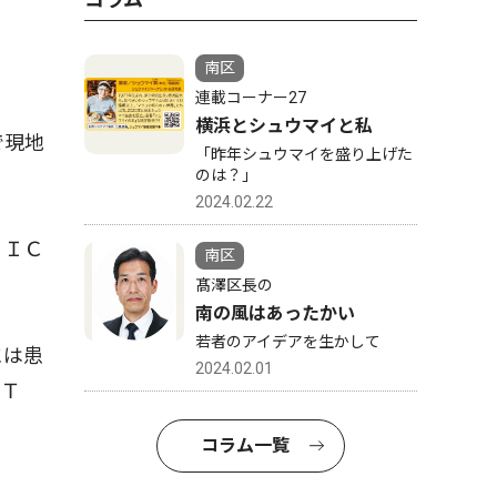
南区
連載コーナー27
横浜とシュウマイと私
で現地
「昨年シュウマイを盛り上げた
のは？」
2024.02.22
ＤＩＣ
南区
髙澤区長の
南の風はあったかい
若者のアイデアを生かして
には患
2024.02.01
ＡＴ
コラム一覧