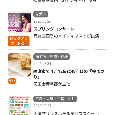
緑警察署管内 3月12日〜3月18日
青葉区
2026.03.26
スプリングコンサート
元劇団四季のメインキャストが出演
ピックアッ
プ（PR）
海老名・座間・綾瀬
2026.03.31
綾瀬市で４月12日に48回目の「桜まつ
り」
文化
商工会青年部が主催
平塚・大磯・二宮・中井
2026.03.27
大磯プリンスホテルテニススクール