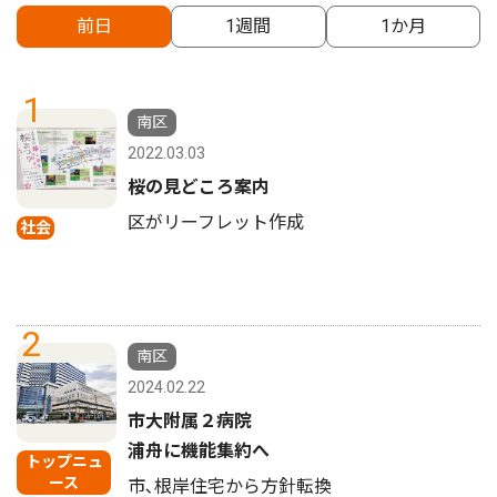
前日
1週間
1か月
1
南区
2022.03.03
桜の見どころ案内
区がリーフレット作成
社会
2
南区
2024.02.22
市大附属２病院
浦舟に機能集約へ
トップニュ
ース
市､根岸住宅から方針転換