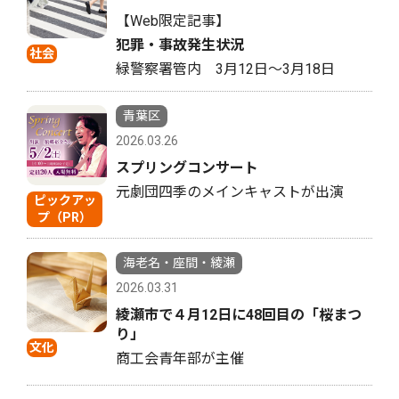
【Web限定記事】
犯罪・事故発生状況
社会
緑警察署管内 3月12日〜3月18日
青葉区
2026.03.26
スプリングコンサート
元劇団四季のメインキャストが出演
ピックアッ
プ（PR）
海老名・座間・綾瀬
2026.03.31
綾瀬市で４月12日に48回目の「桜まつ
り」
文化
商工会青年部が主催