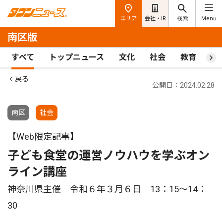
エリア
会社・IR
検索
Menu
南区版
すべて
トップニュース
文化
社会
教育
ス
戻る
公開日：2024.02.28
南区
社会
【Web限定記事】
子ども食堂の運営ノウハウを学ぶオン
ライン講座
神奈川県主催 令和６年３月６日 13：15〜14：
30