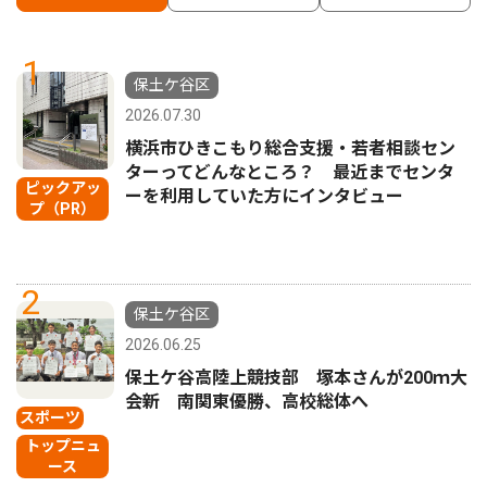
1
保土ケ谷区
2026.07.30
横浜市ひきこもり総合支援・若者相談セン
ターってどんなところ？ 最近までセンタ
ピックアッ
ーを利用していた方にインタビュー
プ（PR）
2
保土ケ谷区
2026.06.25
保土ケ谷高陸上競技部 塚本さんが200ｍ大
会新 南関東優勝、高校総体へ
スポーツ
トップニュ
ース