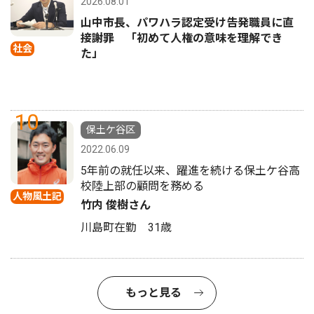
2026.08.01
山中市長、パワハラ認定受け告発職員に直
接謝罪 「初めて人権の意味を理解でき
社会
た」
10
保土ケ谷区
2022.06.09
5年前の就任以来、躍進を続ける保土ケ谷高
校陸上部の顧問を務める
人物風土記
竹内 俊樹さん
川島町在勤 31歳
もっと見る