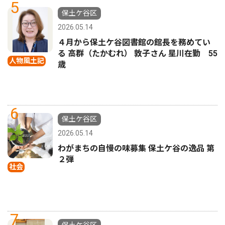
5
保土ケ谷区
2026.05.14
４月から保土ケ谷図書館の館長を務めてい
る 高群（たかむれ） 敦子さん 星川在勤 55
人物風土記
歳
6
保土ケ谷区
2026.05.14
わがまちの自慢の味募集 保土ケ谷の逸品 第
２弾
社会
7