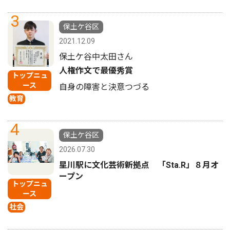
3
保土ケ谷区
2021.12.09
保土ケ谷中太田さん
人権作文で最優秀賞
トップニュ
ース
自身の障害と決意つづる
教育
4
保土ケ谷区
2026.07.30
星川駅に文化芸術新拠点 「Sta.R」８月オ
ープン
トップニュ
ース
社会