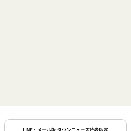
LINE・メール版 タウンニュース読者限定