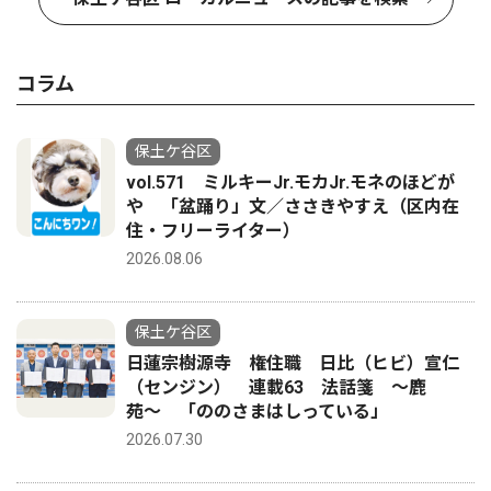
コラム
保土ケ谷区
vol.571 ミルキーJr.モカJr.モネのほどが
や 「盆踊り」文／ささきやすえ（区内在
住・フリーライター）
2026.08.06
保土ケ谷区
日蓮宗樹源寺 権住職 日比（ヒビ）宣仁
（センジン） 連載63 法話箋 〜鹿
苑〜 「ののさまはしっている」
2026.07.30