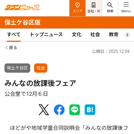
エリア
会社・IR
検索
Menu
保土ケ谷区版
すべて
トップニュース
文化
社会
教育
ス
戻る
公開日：2025.12.04
保土ケ谷区
社会
みんなの放課後フェア
公会堂で12月６日
ほどがや地域学童合同説明会「みんなの放課後フ