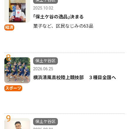
保土ケ谷区
2025.10.02
｢保土ケ谷の逸品｣決まる
菓子など、区民なじみの63品
経済
8
保土ケ谷区
2026.06.25
横浜清風高校陸上競技部 ３種目全国へ
スポーツ
9
保土ケ谷区