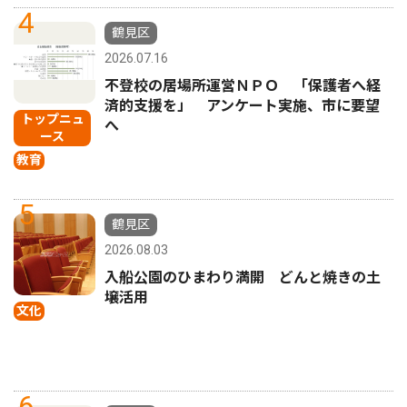
4
鶴見区
2026.07.16
不登校の居場所運営ＮＰＯ 「保護者へ経
済的支援を」 アンケート実施、市に要望
トップニュ
へ
ース
教育
5
鶴見区
2026.08.03
入船公園のひまわり満開 どんと焼きの土
壌活用
文化
6