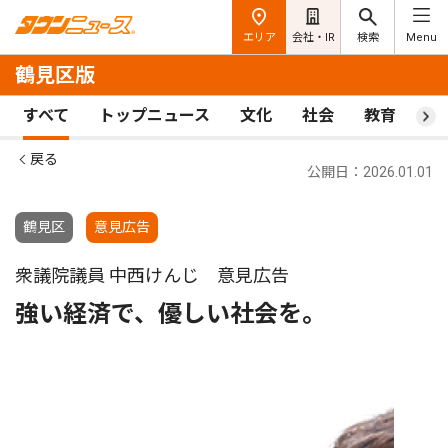
エリア
会社・IR
検索
Menu
鶴見区版
すべて
トップニュース
文化
社会
教育
ス
戻る
公開日：2026.01.01
鶴見区
意見広告
衆議院議員 中西けんじ 意見広告
強い経済で、優しい社会を。