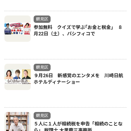
鶴見区
参加無料 クイズで学ぶ｢お金と税金｣ ８
月22日（土）、パシフィコで
鶴見区
９月26日 新感覚のエンタメを 川崎日航
ホテルディナーショー
鶴見区
５人に１人が相続税を申告「相続のことな
ら」 税理士 大里慶三事務所