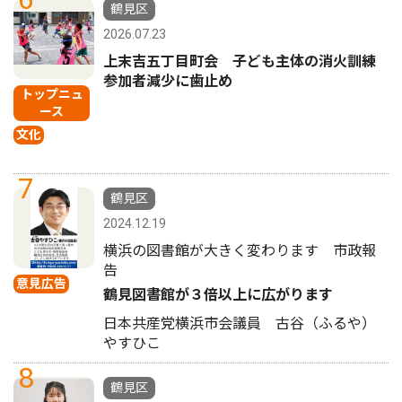
鶴見区
2026.07.23
上末吉五丁目町会 子ども主体の消火訓練
参加者減少に歯止め
トップニュ
ース
文化
7
鶴見区
2024.12.19
横浜の図書館が大きく変わります 市政報
告
意見広告
鶴見図書館が３倍以上に広がります
日本共産党横浜市会議員 古谷（ふるや）
やすひこ
8
鶴見区