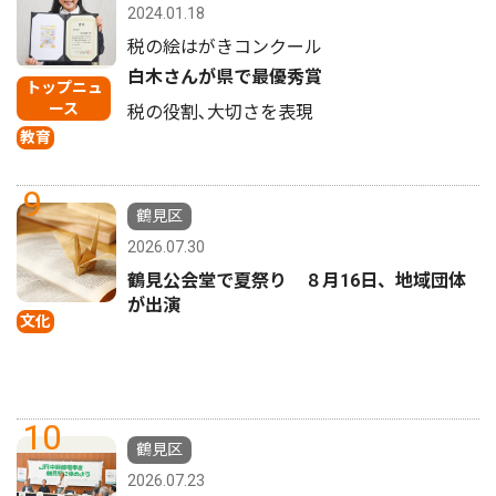
2024.01.18
税の絵はがきコンクール
白木さんが県で最優秀賞
トップニュ
ース
税の役割､大切さを表現
教育
9
鶴見区
2026.07.30
鶴見公会堂で夏祭り ８月16日、地域団体
が出演
文化
10
鶴見区
2026.07.23