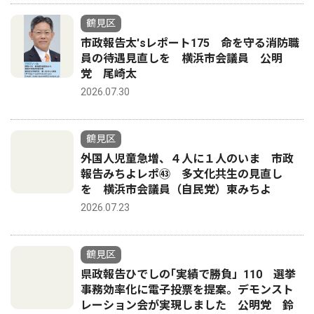
鶴見区
市政報告太'sレポート175 命を守る消防職
員の待遇見直しを 横浜市会議員 公明
党 尾崎太
2026.07.30
鶴見区
外国人児童急増、４人に１人のいま 市政
報告みちよレポ㊸ 多文化共生の見直し
を 横浜市会議員（自民党）東みちよ
2026.07.23
鶴見区
県政報告ひでしの｢実績で勝負」110 選挙
事務効率化に電子投票を提案。デモンスト
レーション会が実現しました 公明党 鈴