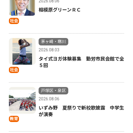
2026.08.06
相模原グリーンＲＣ
社会
茅ヶ崎・寒川
2026.08.03
タイ式ヨガ体験募集 勤労市民会館で全
５回
社会
戸塚区・泉区
2026.08.06
いずみ野 夏祭りで新校歌披露 中学生
が演奏
教育